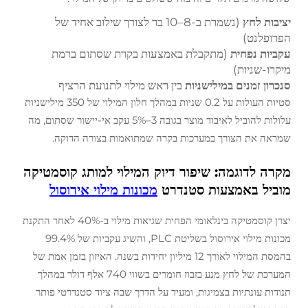
יציבות לחץ
(נשמרת ב-8–10 בר לצורך שילוב אחיד של
הפרופלנט)
עקביות נפחית
(מתקבלת באמצעות בקרת שסתום ברמת
מיקרו-שניות)
סנכרון זמנים במילישניות
בין ראש מילוי לתנועת הרציף
סטיות העולות על 0.2 שניות במהלך חלון המילוי של 350 מילישניות
עלולות להוביל לאיבוד מוצר בגובה 3–5% עקב אי-יישור שסתום, מה
שמראה את הצורך במערכות בקרה שמתואמות בצורה הדוקה.
מקרה לדוגמה: שיפור דיוק המילוי למותג קוסמטיקה
מוביל באמצעות סטנדרט
מכונות מילוי אירוסול
יצרן קוסמטיקה בינלאומי הפחית שגיאות מילוי ב-40% לאחר התקנת
מכונות מילוי אירוסול בשליטת PLC, והשיג עקביות של 99.4%
בהמסת המילוי לאורך 12 מיליון יחידות בשנה. האיזון בזמן אמת של
המערכת של לחץ מנע בזבוז חומרים בשווי 740 אלף דולר במהלך
תנודות עונתיות בצמיגות, ומעיד על הדרך שבה ציוד סטנדרטי פותר