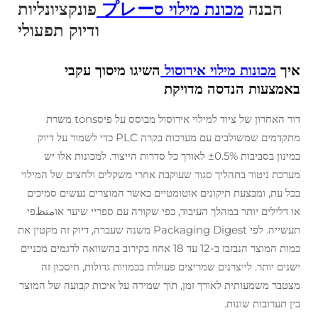
הבנה
מכונת מילוי סプレー
פונקציונליות
ודיוק תפעולי
איך
מכונות מילוי אירוסול
השיגו מיסוך עקבי
באמצעות הנדסה מדויקת
דור האחרון של ציוד למילוי אירוסול מבוסס על פיסtons משרת
מתקדמים שמשולבים עם מערכות בקרה PLC כדי לשמור על דיוק
במינון בסביבות ±0.5% לאורך כל סדרות הייצור. למכונות אלו יש
מערכת ניטור בתהליך סגור שעוקבת אחרי משקלים ולחצים של המילוי
בכל עת, ומבצעת תיקונים אוטומטיים כאשר המוצרים נעשים סמיכים
או דלילים יותר במהלך העיבוד, כפי שקורה עם ספריי שיער אוمنظפי
תעשייה. לפי Packaging Digest משנה שעברה, דיוק זה מקטין את
כמות המוצר הנבזבז ב-12 עד 18 אחוז בקירוב בהשוואה לדגמים מכניים
ישנים יותר. לייצרנים שמריצים פעולות בכמויות גדולות, חיסכון זה
מצטבר משמעותית לאורך זמן, תוך שמירה על איכות קבועה של המוצר
בין תערובות שונות.