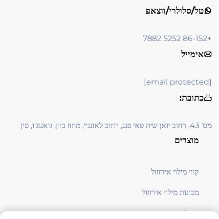
טל/סלולרי/ווצאפ
+86-152 5252 7882
אימייל
[email protected]
כתובת:
מס' 43, רחוב יואן שיה פאי פנג, רחוב לאונגיי, מחוז ביון, גואנגג'ו, סין
מוצרים
קווי מילוי אירוזול
מכונות מילוי אירוזול
معدات תמיכה בייצור