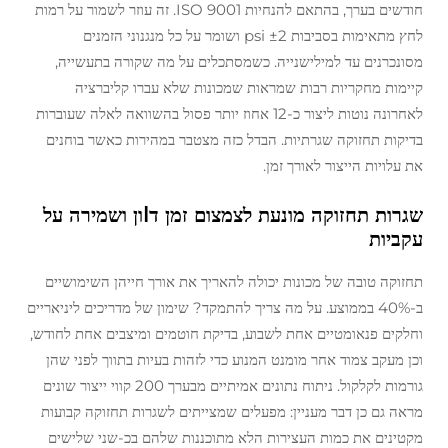
חודשים בערך, בהתאם להנחיות ISO 9001. זה עוזר לשמור על רמות
לחץ מתאימות בסביבות ±2 psi ושומר על כל מנגנוני הזמנים
מסונכרנים עד למילישנייה. כשמסתכלים על מה שקורה בתעשייה,
קיימות מחקריות רבות שמראות שמכונות שלא עברו קליברציה
לאחרונה נוטות ליצור כ-12 אחוז יותר פסול בהשוואה לאלה שעוברות
בדיקות תחזוקה שגרתיות. הבדל כזה מצטבר במהירות כאשר בוחנים
את עלויות הייצור לאורך זמן.
שגרות תחזוקה מונעת לצמצום זמן דاון ושמירה על
עקביות
תחזוקה טובה של מכונות יכולה להאריך את אורך חייהן השימושיים
ב-40% בממוצע. על מה צריך להתמקד? שימון של מדריכים ליניאריים
וחלקים פנאומטיים אחת לשבוע, בדיקת חוטמים ומיצבים אחת לחודש,
וכן מעקב צמוד אחר מומנט המנוע כדי לזהות בעיות בתווך לפני שהן
גורמות לקלקול. ניתוח נתונים אמיתיים מבערך 200 קווי ייצור שונים
מראה גם כן דבר מעניין: מפעלים שמצייתים לשגרות תחזוקה קבועות
מקטינים את כמות העצירות הלא מתוכננות שלהם בכ-שני שלישים