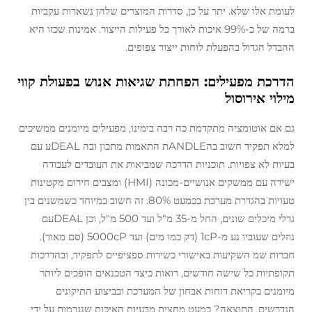
לעומת אלו שלא. יתר על כן, סדרות המוצרים שלהן נשארות עקביות
ברמה של כ-99% איכות לאורך כל פעילות הייצור. אמינות שכזו היא
ההבדל הגדול בהפעלת לוחות ייצור צפופים.
הדרכת מפעילים: הפחתת שגיאות אנוש בפעולת קווי
מילוי אירוסול
גם אם אוטומציה מתקדמת כה רבה בימינו, מפעילים מיומנים ממשיכים
למלא תפקיד חשוב בהANDLEת התאמות מתכון ובה DEALע עם
בעיות לא צפויות. תוכניות הדרכה שמביאות את העובדים לעבודה
ישירה עם ממשקים אנושיים-מכונה (HMI) ומצבים חירום מקטינות
טעויות בהגדרת מערכת בכמעט 80%. זה חשוב במיוחד כשמשנים בין
גדלי מיכלים שונים, החל מ-35 מ"ל ועד 500 מ"ל, וכן DEALעם
נוזלים שעוביו נע מ-1cP (דק כמו מים) ועד 5000cP (סם מאוד).
חברות שמ השקיעות באישורי כשירות ספציפיים לתפקיד, ובהדרכות
תקופתיות כל שישה חודשים, רואות כיצד הטכנאים הופכים ליותר
מיומנים בקריאת דוחות אבחון של המערכת ובביצוע התיקונים
הנדרשים. התוצאה? כמעט מחצית מבעיות האיכות שנגרמות על ידי