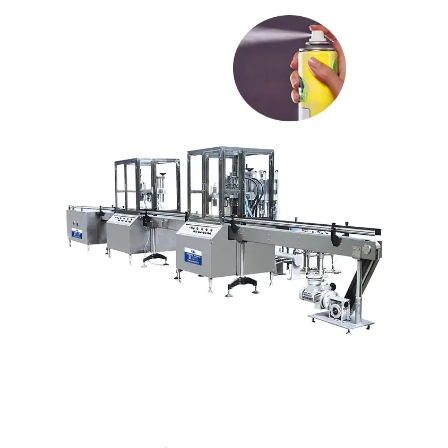
לְהִתְחַבֵּר אֵלֵינוּ