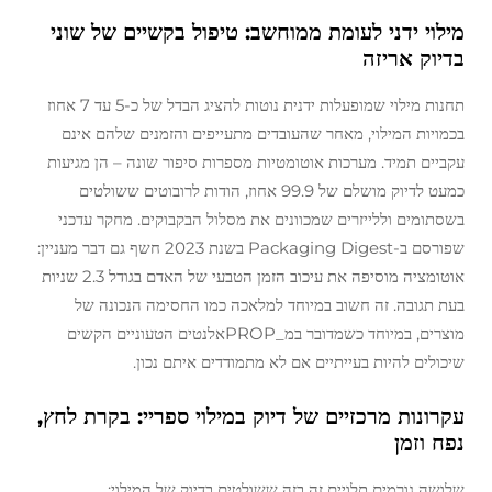
מילוי ידני לעומת ממוחשב: טיפול בקשיים של שוני
בדיוק אריזה
תחנות מילוי שמופעלות ידנית נוטות להציג הבדל של כ-5 עד 7 אחוז
בכמויות המילוי, מאחר שהעובדים מתעייפים והזמנים שלהם אינם
עקביים תמיד. מערכות אוטומטיות מספרות סיפור שונה – הן מגיעות
כמעט לדיוק מושלם של 99.9 אחוז, הודות לרובוטים ששולטים
בשסתומים וללייזרים שמכוונים את מסלול הבקבוקים. מחקר עדכני
שפורסם ב-Packaging Digest בשנת 2023 חשף גם דבר מעניין:
אוטומציה מוסיפה את עיכוב הזמן הטבעי של האדם בגודל 2.3 שניות
בעת תגובה. זה חשוב במיוחד למלאכה כמו החסימה הנכונה של
מוצרים, במיוחד כשמדובר במ_PROPאלנטים הטעוניים הקשים
שיכולים להיות בעייתיים אם לא מתמודדים איתם נכון.
עקרונות מרכזיים של דיוק במילוי ספריי: בקרת לחץ,
נפח וזמן
שלושה גורמים תלויים זה בזה ששולטים בדיוק של המילוי: