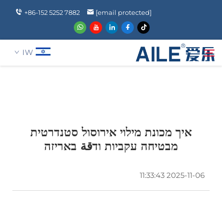
+86-152 5252 7882
[email protected]
IW
עַל אָמַת
חיפוש
מוצרים
איך מכונת מילוי אירוסול סטנדרטית
מבטיחה עקביות ודقة באריזה
הֲלָכוֹת
2025-11-06 11:33:43
חֲדָשִים
שאלה נפוצה