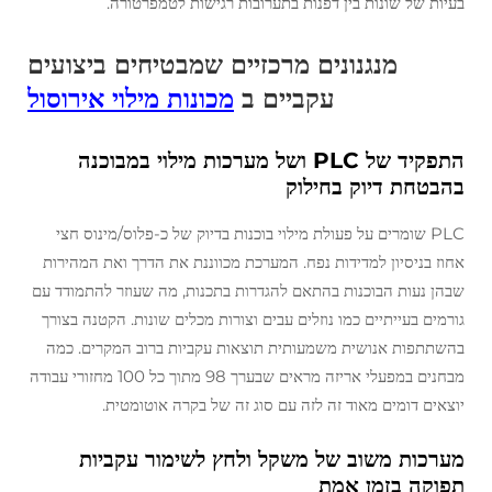
בעיות של שונות בין דפנות בתערובות רגישות לטמפרטורה.
מנגנונים מרכזיים שמבטיחים ביצועים
עקביים ב
מכונות מילוי אירוסול
התפקיד של PLC ושל מערכות מילוי במבוכנה
בהבטחת דיוק בחילוק
PLC שומרים על פעולת מילוי בוכנות בדיוק של כ-פלוס/מינוס חצי
אחוז בניסיון למדידות נפח. המערכת מכווננת את הדרך ואת המהירות
שבהן נעות הבוכנות בהתאם להגדרות בתכנות, מה שעוזר להתמודד עם
גורמים בעייתיים כמו נוזלים עבים וצורות מכלים שונות. הקטנה בצורך
בהשתתפות אנושית משמעותית תוצאות עקביות ברוב המקרים. כמה
מבחנים במפעלי אריזה מראים שבערך 98 מתוך כל 100 מחזורי עבודה
יוצאים דומים מאוד זה לזה עם סוג זה של בקרה אוטומטית.
מערכות משוב של משקל ולחץ לשימור עקביות
תפוקה בזמן אמת