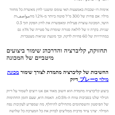
אימות דו-שכבות באמצעות תאי עומס ומשנני לחץ מאשרת כל מחזור
מילוי. אם פחית של 300 מ"ל סוטה ביותר מ-1.2% מהمواصفות
היעד, המכונה עוצרת פעילות ומאפשרת את לחץ הפקק תוך 0.3
שניות. בקרה זו של לולאה סגורה שומרת על סטייה של ±1% גם
במהירויות של 60 פחיות לדקה, וכך מונעת שגיאות מצטברות.
תחזוקה, קליברציה והדרכה: שימור ביצועים
מיטביים של המכונה
החשיבות של קליברציה מתמדת לצורך שימור
מכונת
מילוי סプレー
דיוק
ביצוע קליברציה מתמדת הוא חשוב מאוד אם אנו רוצים לשמור על דיוק
הגילוי שלנו בסביבות טווח ה-±0.5%. האמת היא, שעם הזמן החתימות
של הפיסטון והשסתומים מתחילים להיחלף, מה שמפריע לעקיבות נפח
המילוי. יצרני ציוד מרבית ממליצים לבדוק את כל המערכת כל שלושה