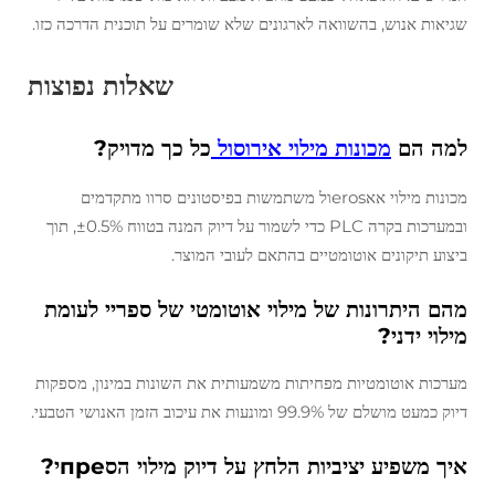
שגיאות אנוש, בהשוואה לארגונים שלא שומרים על תוכנית הדרכה כזו.
שאלות נפוצות
למה הם
מכונות מילוי אירוסול
כל כך מדויק?
מכונות מילוי אאerosול משתמשות בפיסטונים סרוו מתקדמים
ובמערכות בקרה PLC כדי לשמור על דיוק המנה בטווח ±0.5%, תוך
ביצוע תיקונים אוטומטיים בהתאם לעובי המוצר.
מהם היתרונות של מילוי אוטומטי של ספריי לעומת
מילוי ידני?
מערכות אוטומטיות מפחיתות משמעותית את השונות במינון, מספקות
דיוק כמעט מושלם של 99.9% ומונעות את עיכוב הזמן האנושי הטבעי.
איך משפיע יציביות הלחץ על דיוק מילוי הסпреי?