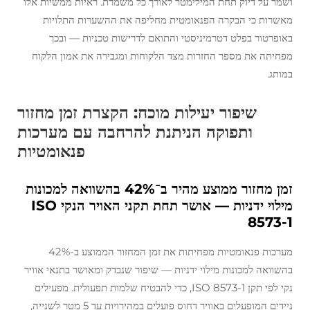
ושמר על דיוק תחת המילימטר לאורך כל משמרת. ראיות ממשיות אלו
מאשרות כי הבקרה הפנאומטית מחליפה את ההשערות התלויות
באופרטור בפלט דטרמיניסטי והתואם לדרישות טכניות — ובכך
מפחיתה את מספר החזרות מצד הלקוחות ומגבירה את אמון הלקוח
במותג.
שיפור יעילות מוכח: הקצרת זמן מחזור
ותפוקה הניתנת להרחבה עם מערכות
פנאומטיות
זמן מחזור ממוצע מהיר ב־42% בהשוואה למכונות
מילוי ידניות — אושר תחת תקני האויר הנקי ISO
8573-1
מערכות פנאומטיות מפחיתות את זמן המחזור הממוצע ב-42%
בהשוואה למכונות מילוי ידניות — שיפור שנבדק ומאושר בתנאי אוויר
נקי לפי תקן ISO 8573‑1, כדי להבטיח שלמות תפעולית. מפעילים
ניידים המופעלים באוויר דחוס פועלים במהירויות עד 5 מטר לשנייה,