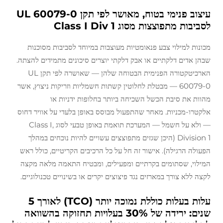
עיצוב פנימי בטוח, מאושר לפי תקן UL 60079-0
לסביבות מתפוצצות מסוג Class I Div 1
מכונות למילוי צבע פנאומטיות מעוצבות במיוחד לסביבות מסוכנות
שבהן אדים דלקתיים או אבק דלקתי יוצרים סיכונים מתמידים להצתה.
הארכיטקטורה הפנימית הבטוחה שלהן — שאושרה לפי תקן UL
60079‑0 — מבטלת לחלוטין קשתות חשמליות וזריקות ניצוץ, אשר
מהוות את סיבת הכשל השכיחה ביותר בחלופות ידניות או
אלקטרו-מכניות. מאחר שהתפעול מבוסס באופן בלעדי על אוויר דחוס
— ולא על חשמל — המערכת תואמת באופן טבעי לסוג Class I,
Division 1 (היכן שגזים מתפוצצים עשויים להיות נוכחים במהלך
הפעולה הרגילה). אישור זה חל על כל הרכיבים הקריטיים, כולל ראש
המילוי, שסתומים בקרתיים ומפעילים, ומבטיח התאמה מלאה מקצה
לקצה ללא צורך במארזים נגד פיצוצים יקרים או בשינויים טכנולוגיים.
עלות בעלות כוללת נמוכה יותר (TCO) לאורך 5
שנים: ירידה של 30% בעלויות תחזוקה בהשוואה