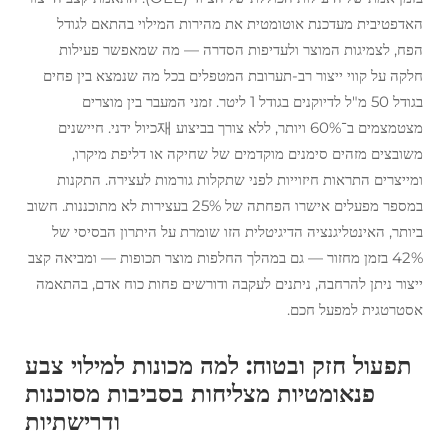
האדפטיבית מעדכנת אוטומטית את מהירות המילוי בהתאם לגודל
הפח, לצמיגות המוצר ולעדיפות הסדרה — מה שמאפשר פעילות
חלקה על קווי ייצור רב-תערובת המטפלים בכל מה שנמצא בין פחים
בגודל 50 מ"ל לדיוקנים בגודל 1 ליטר. זמני המעבר בין מוצרים
מצטמצמים ב־60% ויותר, ללא צורך בביצוע 재כיול ידני. חיישנים
משובצים מזהים סימנים מוקדמים של שחיקה או דליפת מיקרו,
ומייצרים התראות חיזוייות לפני שתקלות גורמות לעצירה. התקנות
במספר מפעלים אישרו הפחתה של 25% בעצירות לא מתוכננות. חשוב
ביותר, האינטליגנציה הדיגיטלית הזו שומרת על היתרון הבסיסי של
42% בזמן מחזור — גם במהלך החלפות מוצר תכופות — ומביאה קצב
ייצור ניתן להרחבה, ניתנים לעקבה ודורשים פחות כוח אדם, בהתאמה
אסטרטגית למפעל חכם.
תפעול חזק ובטוח: למה מכונות למילוי צבע
פנאומטיות מצליחות בסביבות מסוכנות
ודרישתיות