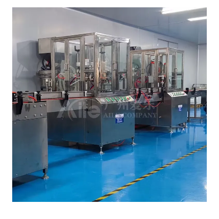
לְהִתְחַבֵּר אֵלֵינוּ