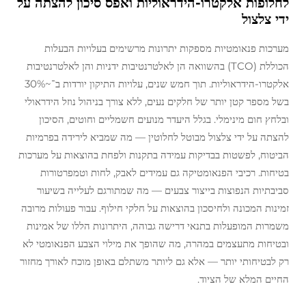
לחלופות אלקטרו-הידראוליות ואפס סיכון להצתה על
ידי צלצול
מערכות פנאומטיות מספקות יתרונות מרשימים בעלויות הבעלות
הכוללת (TCO) בהשוואה הן לאלטרנטיבות ידניות והן לאלטרנטיבות
אלקטרו-הידראוליות. תוך חמש שנים, עלויות התיקון יורדות ב־~30%
בשל מספר קטן יותר של חלקים נעים, ללא צורך בניהול נוזל הידראולי
ובלחץ חום מינימלי. בגלל היעדר מנועים חשמליים וחוטים, הסיכון
להצתה על ידי צלצול מבוטל לחלוטין — מה שמביא לירידה בפרמיות
הביטוח, לפשטות בבדיקות עמידה בתקנות ולפחת בהוצאות על מערכות
בטיחות. רכיבי הפנאומטיקה גם עמידים לאבק, לחות וטמפרטורות
סביבתיות הנפוצות בייצור צבעים — מה שמתורגם לעלייה בשיעור
זמינות המכונה ולחיסכון בהוצאות על חלקי חילוף. עבור פעולות מרובה
משמרות המופעלות בתנאי דרישה גבוהה, היתרונות הללו של אמינות
ובטיחות מתעצמים במהרה, מה שהופך את מילוי הצבע הפנאומטי לא
רק לבטיחותי יותר — אלא גם ליותר משתלם באופן מוכח לאורך מחזור
החיים המלא של הציוד.