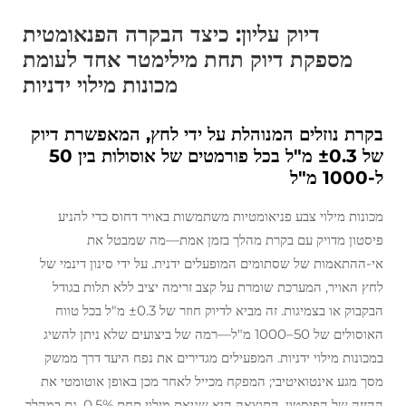
דיוק עליון: כיצד הבקרה הפנאומטית
מספקת דיוק תחת מילימטר אחד לעומת
מכונות מילוי ידניות
בקרת נוזלים המנוהלת על ידי לחץ, המאפשרת דיוק
של ±0.3 מ"ל בכל פורמטים של אוסולות בין 50
ל-1000 מ"ל
מכונות מילוי צבע פניאומטיות משתמשות באויר דחוס כדי להניע
פיסטון מדויק עם בקרת מהלך בזמן אמת—מה שמבטל את
אי-ההתאמות של שסתומים המופעלים ידנית. על ידי סינון דינמי של
לחץ האויר, המערכת שומרת על קצב זרימה יציב ללא תלות בגודל
הבקבוק או בצמיגות. זה מביא לדיוק חוזר של ±0.3 מ"ל בכל טווח
האוסולים של 50–1000 מ"ל—רמה של ביצועים שלא ניתן להשיג
במכונות מילוי ידניות. המפעילים מגדירים את נפח היעד דרך ממשק
מסך מגע אינטואיטיבי; המפקח מכייל לאחר מכן באופן אוטומטי את
ההזזה של הפיסטון. התוצאה היא שגיאת מילוי תחת 0.5%, גם במהלך