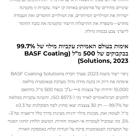
שינויים מהירים של פורמטים באותה קו ייצור. עקביות זו מקטינה
ישירות את המילויים המיותרים, את המילויים החסרים ואת העבודה
מחדש—משפרת את התייעלות הייצור ומקטינה את בזבוז החומר
לייצרני צבע בכמות גדולה.
אימות בעולם האמיתי: עקביות מילוי של 99.7%
בבקבוקים של 500 מ"ל (BASF Coating
Solutions, 2023)
ניסוי ייצור משנת 2023 שערך חברת BASF Coating Solutions
אימתה את דיוק זה בקנה מידה גדול: מערכת פנאומטית מילאה
10,000 יחידות של צנצנות סプレー בנפח 500 מ"ל, בהתאם
לתקנים הבינלאומיים לאויר נקי ISO 8573‑1, והשיגה עקביות ממלאה
של 99.7% — רק 30 צנצנות יצאו מחוץ לסף הסובלנות של ±0.3
מ"ל. לעומת זאת, מכונות מילוי ידניות מציגות בדרך כלל וריאציה של 3–
5%, מה שמוביל לעובדות אי-תאמה חוזרות. המשוב הלחץ החוגי הסגור
של המערכת הפנאומטית פיקח על תנודות קלות באספקת האוויר,