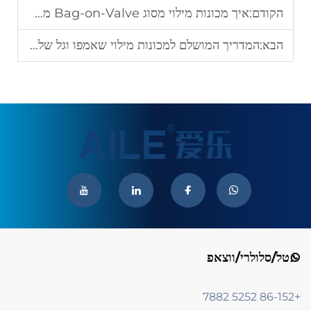
הקודם:
איך מכונות מילוי מסוג Bag-on-Valve משנות את עולם האריזה של סпреי פרפום ומוצרי טיפוח העור
הבא:
המדריך המושלם למכונות מילוי שאמפו וגל שליטה קוסמטי
טל/סלולרי/ווצאפ
+86-152 5252 7882