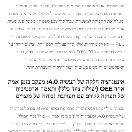
מה שמוריד את האיחורים הקיימים במפעלים ידניים של שסתומים
ובאימות חזותי. כל מחזור הופך דטרמיניסטי לחלוטין, מקטין את השונות
ומעלה את התפוקה למשמרת. עבור קווי צבע סпреי, מכונה פנאומטית
אחת מחליפה לעתים קרובות שתיים או שלוש תחנות ידניות. שיפור זה
נובע מעבר סנכרוני של הזרקות, ביצוע תהליכים במקביל ותיאום על ידי
PLC — לא רק מהירות, אלא סדר פעולות חכם יותר. יצרנים דיווחו על
עלייה בתפוקה של 30–50% ללא הרחבה של שטח הרצפה, בעוד
שהפחתת העבודה מחדש מקצרים עוד יותר את זמני המחזור
האפקטיביים ותומכים בשיטות ייצור דקיקות ותגובתיות יותר.
אינטגרציה חלקה של תעשיה 4.0: מעקב בזמן אמת
אחר OEE (יעילות ציוד כללי) ותאמה אדפטיבית
של תפוקה לקווים עם תערובת גבוהה של מוצרים
מכונות מילוי צבע פניאומטיות מתמזגות באופן נativo עם פלטפורמות
של תעשיה 4.0, ומעבירות נתונים בזמן אמת — כולל נפח המילוי,
מספר המחזורים והסטיה בלחץ — למערכות ביצוע ייצור לצורך ניטור
בזמן אמת של היעילות הכוללת של הציוד (OEE). התאמת קצב הייצור