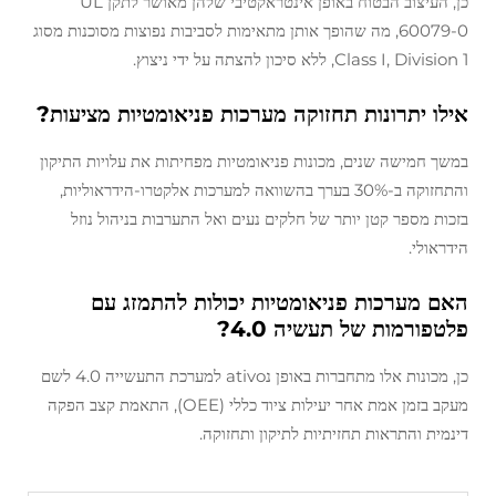
כן, העיצוב הבטוח באופן אינטראקטיבי שלהן מאושר לתקן UL
60079-0, מה שהופך אותן מתאימות לסביבות נפוצות מסוכנות מסוג
Class I, Division 1, ללא סיכון להצתה על ידי ניצוץ.
אילו יתרונות תחזוקה מערכות פניאומטיות מציעות?
במשך חמישה שנים, מכונות פניאומטיות מפחיתות את עלויות התיקון
והתחזוקה ב-30% בערך בהשוואה למערכות אלקטרו-הידראוליות,
בזכות מספר קטן יותר של חלקים נעים ואל התערבות בניהול נוזל
הידראולי.
האם מערכות פניאומטיות יכולות להתמזג עם
פלטפורמות של תעשיה 4.0?
כן, מכונות אלו מתחברות באופן נativo למערכת התעשייה 4.0 לשם
מעקב בזמן אמת אחר יעילות ציוד כללי (OEE), התאמת קצב הפקה
דינמית והתראות תחזיתיות לתיקון ותחזוקה.