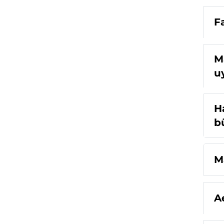
F
M
u
H
b
Ma
A