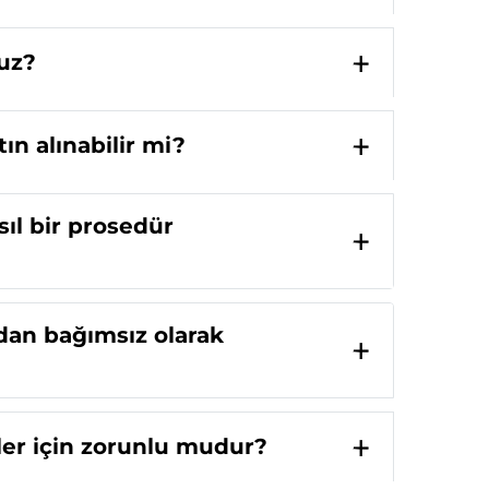
nuz?
ın alınabilir mi?
ıl bir prosedür
dan bağımsız olarak
ler için zorunlu mudur?