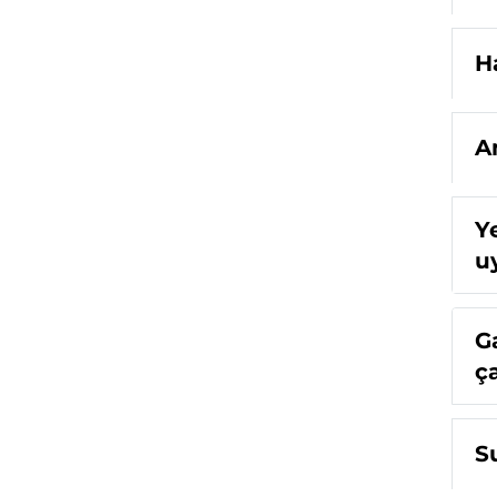
H
A
Y
u
G
ça
S