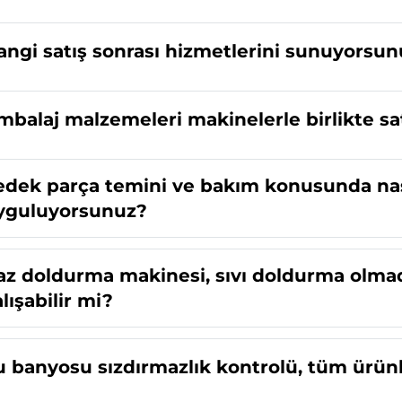
angi satış sonrası hizmetlerini sunuyorsu
mbalaj malzemeleri makinelerle birlikte sat
edek parça temini ve bakım konusunda nas
yguluyorsunuz?
az doldurma makinesi, sıvı doldurma olma
lışabilir mi?
u banyosu sızdırmazlık kontrolü, tüm ürün