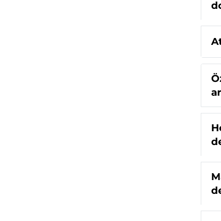
d
A
Ö
a
H
d
M
d