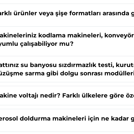
arklı ürünler veya şişe formatları arasında
akineleriniz kodlama makineleri, konveyörl
yumlu çalışabiliyor mu?
attınız su banyosu sızdırmazlık testi, kuru
üzüşme sarma gibi dolgu sonrası modüller
kine voltajı nedir? Farklı ülkelere göre öze
erosol doldurma makineleri için ne kadar g