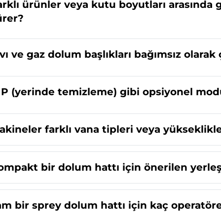
arklı ürünler veya kutu boyutları arasında
ürer?
ıvı ve gaz dolum başlıkları bağımsız olarak ç
IP (yerinde temizleme) gibi opsiyonel modü
akineler farklı vana tipleri veya yükseklik
ompakt bir dolum hattı için önerilen yerle
am bir sprey dolum hattı için kaç operatöre