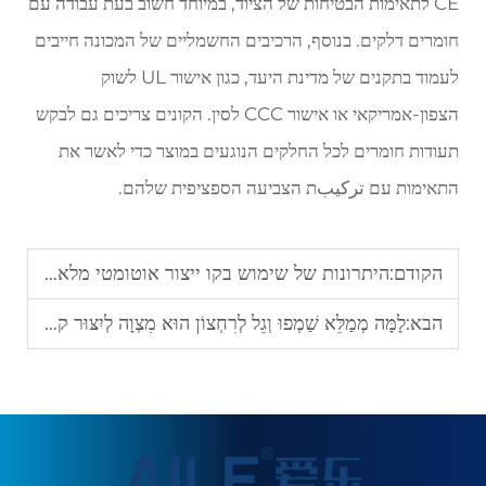
CE לתאימות הבטיחות של הציוד, במיוחד חשוב בעת עבודה עם
חומרים דלקים. בנוסף, הרכיבים החשמליים של המכונה חייבים
לעמוד בתקנים של מדינת היעד, כגון אישור UL לשוק
הצפון-אמריקאי או אישור CCC לסין. הקונים צריכים גם לבקש
תעודות חומרים לכל החלקים הנוגעים במוצר כדי לאשר את
התאימות עם تركيبת הצביעה הספציפית שלהם.
הקודם:
היתרונות של שימוש בקו ייצור אוטומטי מלא למילוי סpray מסוג BOV
הבא:
לָמָּה מְמַלֵּא שַׁמְפוּ וְגֵל לְרִחְצוֹן הוּא מִצְוָה לְיִצּוּר קוסמטיקה בְּנִפְחָה גְּדוֹלָה