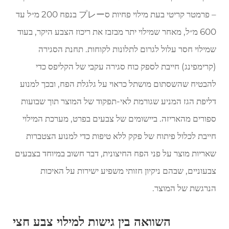
– פרמטר קריטי בעת מילוי פחיות סプレー בנפח 200 מ״ל עד
600 מ״ל, מאחר שמילוי יתר מבזבז את ריכוז הצבע היקר, בעוד
שמילוי חסר עלול לגרום לתלונות לקוחות. תחנת הסגירה
(קרימפינג) חייבת לספק כוח סגירה עקבי של הקליפס כדי
להבטיח שהשסתום מושתל כראוי על גלגלת הפח, ובכך למנוע
דליפת הגז המניע שגורמת לאי-תפקוד של המוצר תוך שבועות
ספורים מהאריזה. ביישומים של צבעים בפרט, מערכת המילוי
חייבת לכלול פיתוח של פקק ללא טיפות כדי למנוע הצטברות
שאריות מוצר על פני הפח החיצונית, דבר חשוב במיוחד בצבעים
צבעוניים, שבהם ניקיון חזותי משפיע ישירות על האיכות
הנרגשת של המוצר.
השוואה בין גישות למילוי צבע חצי