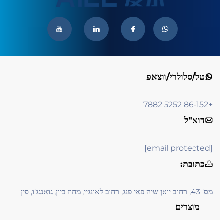
טל/סלולרי/ווצאפ
+86-152 5252 7882
דוא"ל
[email protected]
כתובת:
מס' 43, רחוב יואן שיה פאי פנג, רחוב לאונגיי, מחוז ביון, גואנגג'ו, סין
מוצרים