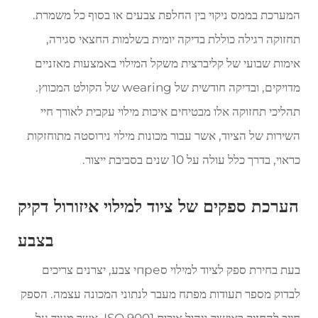
המערכת בממס ניקוי בין החלפת צבעים או בסוף כל משמרת.
תחזוקה רגילה כוללת בדיקה יומית בשלמות החצאי סגירה,
אימות שבועי של קליברצית משקל המילוי באמצעות מאזניים
מדויקים, ובדיקה חודשית של wearing של הקולט המכווץ.
תהליכי תחזוקה אלו מבטיחים איכות מילוי עקבית לאורך חיי
השירות של הציוד, אשר עבור מכונות מילוי נירוסטה מתוחזקות
כראוי, בדרך כלל עולה על 10 שנים בסביבת ייצור.
הערכת ספקים של ציוד למילוי איזורול דקיק
בצבע
בעת בחירת ספק לציוד למילוי סпреי צבע, יצרנים צריכים
לבדוק מספר תעודות מפתח מעבר לנתוני המכונה עצמה. הספק
חייב להחזיק באישור ניהול איכות ISO 9001, אשר מעיד על