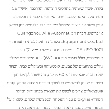
בקרת איכות שיטתית בתהליכי היצרנות וההרכבה. אישור CE
מעיד על התאמה לסטנדרטים האירופיים לבטיחות וביצועים –
עניין חשוב עבור ציוד המטפל במעברי דלק דלקתיים כגון בוטאן
או פרופאן. חברת Guangzhou Aile Automation
Equipment Co., Ltd., כיצרנית החזקה בשתי התעודות –
ISO 9001 ו-CE – מייצרת מכונות מילוי סプレー חצי
אוטומטיות, כולל דגמים כגון AL-QWJ-AA המיועדים למילוי
נוזלים בתחומים של צבעים, קוסמטיקה וכימיקלים לבית. הציוד
של החברה יובא ליותר מ-60 מדינות, מה שנותן לקונים רצף
ביצועים שניתן להשתמש בו לצורך הערכת אמינות הספק. קונים
פוטנציאליים צריכים לבקש את תוצאות מבחני דיוק המילוי
המודокументים עבור הנוסחה הספציפית שלהם, לשאול על
זמינות תמיכה טכנית לאחר המכירה באזורם, ולאמת את