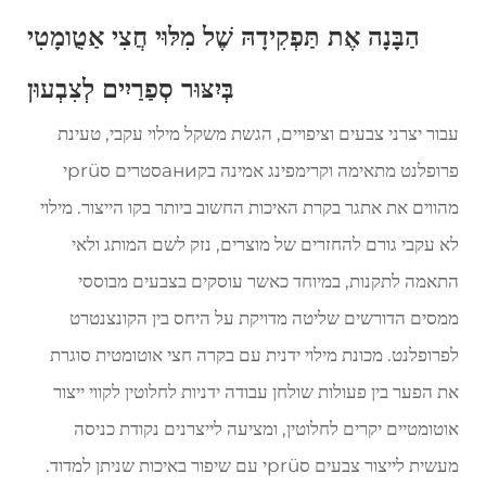
הַבָּנָה אֶת תַּפְקִידָהּ שֶׁל מִלּוּי חֲצִי אַטֻומָטִי
בְּיִצּוּר סְפַרַיִים לְצִבְעוּן
עבור יצרני צבעים וציפויים, הגשת משקל מילוי עקבי, טעינת
פרופלנט מתאימה וקרימפינג אמינה בקаниסטרים סprüי
מהווים את אתגר בקרת האיכות החשוב ביותר בקו הייצור. מילוי
לא עקבי גורם להחזרים של מוצרים, נזק לשם המותג ולאי
התאמה לתקנות, במיוחד כאשר עוסקים בצבעים מבוססי
ממסים הדורשים שליטה מדויקת על היחס בין הקונצנטרט
לפרופלנט. מכונת מילוי ידנית עם בקרה חצי אוטומטית סוגרת
את הפער בין פעולות שולחן עבודה ידניות לחלוטין לקווי ייצור
אוטומטיים יקרים לחלוטין, ומציעה לייצרנים נקודת כניסה
מעשית לייצור צבעים סprüי עם שיפור באיכות שניתן למדוד.