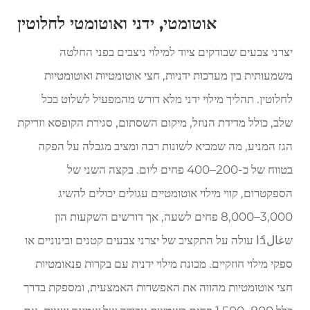
אוטומטי, ידני ואוטומטי לחלוטין
יצרני צבעים שבודקים ציוד למילוי ניצבים בפני החלטה
משמעותית בין מערכות ידניות, חצי אוטומטיות ואוטומטיות
לחלוטין. תהליך מילוי ידני מלא דורש מהמפעיל לשלוט בכל
שלב, כולל מדידת הנוזל, מיקום השסתום, סגירת הקופסא וזריקת
הגז המניע, מה שמביא לשונות רבה ומציב מגבלה על הפקה
בטווח של כ-200–400 פחים ליום. בקצה השני של
הספקטרום, קווי מילוי אוטומטיים עגולים יכולים להשיג
3,000–8,000 פחים לשעה, אך דורשים השקעות הון
שغالבًا עולה על התקציב של יצרני צבעים קטנים ובינוניים או
ספקי מילוי חוזקיים. מכונת מילוי ידנית עם בקרות פנאומטיות
חצי אוטומטיות מהווה את האפשרות האמצעית, ומספקת בדרך