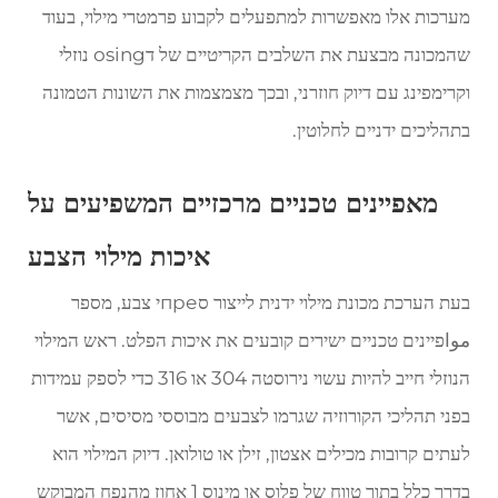
מערכות אלו מאפשרות למתפעלים לקבוע פרמטרי מילוי, בעוד
שהמכונה מבצעת את השלבים הקריטיים של דosing נוזלי
וקרימפינג עם דיוק חוזרני, ובכך מצמצמות את השונות הטמונה
בתהליכים ידניים לחלוטין.
מאפיינים טכניים מרכזיים המשפיעים על
איכות מילוי הצבע
בעת הערכת מכונת מילוי ידנית לייצור סпреי צבע, מספר
مواפיינים טכניים ישירים קובעים את איכות הפלט. ראש המילוי
הנוזלי חייב להיות עשוי נירוסטה 304 או 316 כדי לספק עמידות
בפני תהליכי הקורוזיה שגרמו לצבעים מבוססי מסיסים, אשר
לעתים קרובות מכילים אצטון, זילן או טולואן. דיוק המילוי הוא
בדרך כלל בתוך טווח של פלוס או מינוס 1 אחוז מהנפח המבוקש