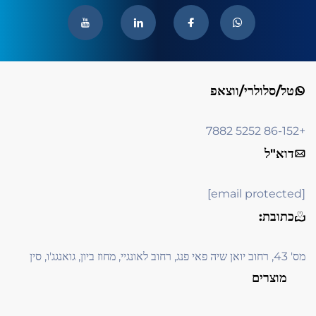
טל/סלולרי/ווצאפ
+86-152 5252 7882
דוא"ל
[email protected]
כתובת:
מס' 43, רחוב יואן שיה פאי פנג, רחוב לאונגיי, מחוז ביון, גואנגג'ו, סין
מוצרים