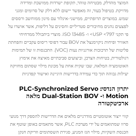
המוצר מהדלק, מבטיחה טוהר, תקופת ישרדות ממושכת ומדידה
מדויקת. בטיפול בעור, זה מאפשר יישום ללא דלק של סרומים ומגני
שמש. במוצרים תרופתיים, ממישני-אינלור עם מינון ממוחשב ורססים
לפצעים נהנים מחיבורים סטריליים וחסינים על דליפות, אשר אושרו על
פי תקני USP <797> ו- ISO 13485. מוצרי ביתכולל ממרחיחי
האוויר ופיחות ניקוימנצל את BOV עבור דפוסי ריסוס עקביים והפחתת
פליטות של תרכובות אורגניות נעות (VOC). התכנסות זו של תמימות
רגולטורית, בטיחות הצרכן, וביצועים סביבתיים מאיצה את אימוץ
האוטומציה המלאה, שבו שקית אחת על מכונת מילוי שסתום מחזיקה
יעילות גבוהה תוך כדי עמידה בדרישות היגיינה ואישור קפדניות
יתרון הנדסי: PLC-Synchronized Servo
Motion ו- Dual-Station BOV מלאה
ארכיטקטורה
קווי ייצור אוטומטיים מודרניים מלאים את הדרישות להספק דרך מנועי
סרוו שמתואמים על ידי מערכת PLC, אשר מתאמים באופן שוטף את
הכנסת השקיות, מילוי הגז המניע, סגירת השסתומים וזריקת חנקן