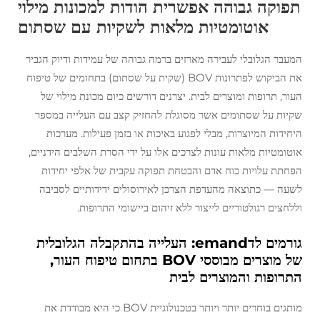
תפוקה גבוהה אפשרית הודות למכונות מילוי
אוטומטיות מלאות לשקיות עם שסתום
המעבר הגלובלי לעבירה מארזים ברמה גבוהה של עמידות ודיוק הגביר
את הביקוש לפתרונות BOV (שקית על שסתום) בתחומים של טיפוח
העור, תרופות ומוצרים לבית. יצרנים דורשים כיום מכונת מילוי של
שקיות על שסתומים אשר מסוגלת להחזיק קצב עם העלייה במספר
היחידות המיוצרות, מבלי לפגוע באיכות או בזמן פעילות. מערכות
אוטומטיות מלאות עונות לצרכים אלו על ידי הסרת השלבים הידניים,
הפחתת עלויות כוח אדם והבטחת תפוקה עקבית של אלפי יחידות
לשעה — כתוצאה מהעדפת הצרכן לאירוסולים ידידותיים לסביבה
וללחצים רגולטוריים לייצור ללא זיהום ביישומי התרופות.
גורמים לדemand: העלייה בהתקבלה הגלובלית
של מוצרים מבוססי BOV בתחום טיפוח העור,
התרופות והמוצרים לבית
מותגים בוחרים יותר ויותר בטכנולוגיית BOV כי היא מבודדת את