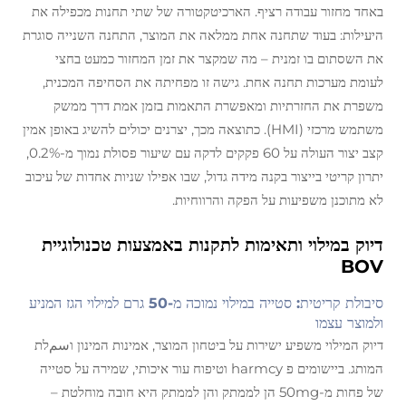
באחד מחזור עבודה רציף. הארכיטקטורה של שתי תחנות מכפילה את
היעילות: בעוד שתחנה אחת ממלאה את המוצר, התחנה השנייה סוגרת
את השסתום בו זמנית – מה שמקצר את זמן המחזור כמעט בחצי
לעומת מערכות תחנה אחת. גישה זו מפחיתה את הסחיפה המכנית,
משפרת את החזרתיות ומאפשרת התאמות בזמן אמת דרך ממשק
משתמש מרכזי (HMI). כתוצאה מכך, יצרנים יכולים להשיג באופן אמין
קצב יצור העולה על 60 פקקים לדקה עם שיעור פסולת נמוך מ-0.2%,
יתרון קריטי בייצור בקנה מידה גדול, שבו אפילו שניות אחדות של עיכוב
לא מתוכנן משפיעות על הפקה והרווחיות.
דיוק במילוי ותאימות לתקנות באמצעות טכנולוגיית
BOV
סיבולת קריטית: סטייה במילוי נמוכה מ-50 גרם למילוי הגז המניע
ולמוצר עצמו
דיוק המילוי משפיע ישירות על ביטחון המוצר, אמינות המינון וسمלת
המותג. ביישומים פ harmcy וטיפוח עור איכותי, שמירה על סטייה
של פחות מ-50mg הן לממתק והן לממתק היא חובה מוחלטת –