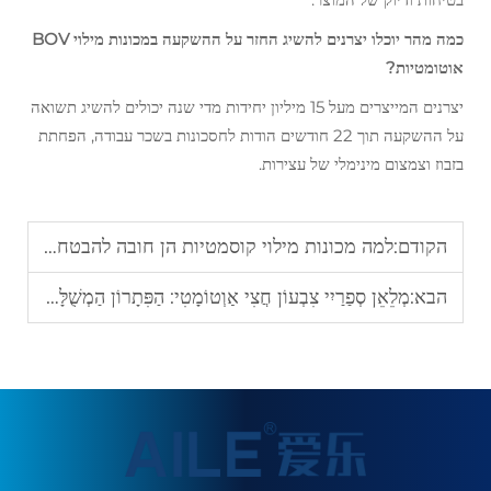
כמה מהר יוכלו יצרנים להשיג החזר על ההשקעה במכונות מילוי BOV
אוטומטיות?
יצרנים המייצרים מעל 15 מיליון יחידות מדי שנה יכולים להשיג תשואה
על ההשקעה תוך 22 חודשים הודות לחסכונות בשכר עבודה, הפחתת
בזבוז וצמצום מינימלי של עצירות.
הקודם:
למה מכונות מילוי קוסמטיות הן חובה להבטחת עקביות ודיוק של המוצר
הבא:
מְלֵאֵן סְפַרַיִי צִבְעוֹן חֲצִי אַוְטוֹמָטִי: הַפִּתָרוֹן הַמְשֻׁלָּם לִמְלִיאַת סְפָרַיִים בְּאֵפוֹר בְּצִבְיוֹן שָׁוֶה וּבְאֵיכוּת מְרֻבָּה