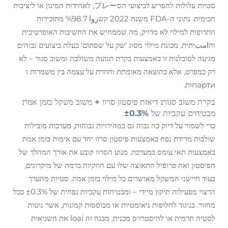
סטיות עלולות להפריע לביצועי הסプレー, לאחידות המינון או ליציבות
הכימית. נתוני ה-FDA משנת 2022 קשروا 98.7% מתזכירות
התרופות למילוי לא מדויק, מה שממחיש את החשיבות האופרטיבית
והامتיתית. מכונת מילוי מסוג 'שק על שסתום' בעלת ביצועים גבוהים
מגיעה לסובלנות זו באמצעות בקרת תנועה משולבת ומשוב סגור – לא
רק כמפרט, אלא כתוצאה מאומתת וחוזרת על עצמה בין משמרות ו
партиות.
בקרת משוב סגור: דיאזת פיסטון סרוו + משוב משקל בזמן אמת
מבטיחים עקביות של ±0.3%
כדי לשמור על דיוק כה גבוה גם במהירויות גבוהות, מערכות מובילות
שולבות מדידת נפח באמצעות פיסטון סרוו יחד עם אימות בזמן אמת
באמצעות תאי עומס במערכת. מנוע הסרוו קובע את אורך המהלך של
הפיסטון ואת פרופיל התאוצה שלו עם חוזקיות ברמה של מיקרונים,
בעוד חיישני המשקל מאושרים כל מילוי בזמן אמת. סטיות מהערך
הרצוי מפעילות תיקון מיידי – ומבטיחות עקביות נפחית של ±0.3% בכל
מחזור. בניגוד לחלופות ניאומטיות או מבוססות קמונות, אשר נוטות
לסטיה תרמית או להיסטרזיס מכנית, מבנה זה loại את השגיאות