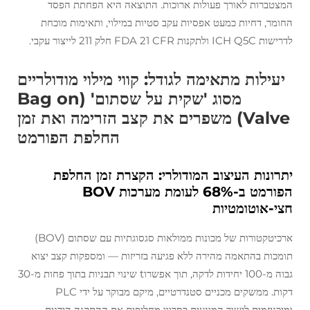
המצטברות לאורך פעולות ארוכות. התוצאה היא הפחתת הפסד
החומר, דחיות כמעט אפסיות עקב סטיות במילוי, ותאימות מוכחת
לדרישות ICH Q5C ולתקנות FDA 21 CFR חלק 211 לייצור עקבי.
יעילות מתאימה לגודל: קווי מילוי מודולריים
מסוג 'שקית על שסתום' (Bag on
Valve) משפרים את קצב הזרימה ואת זמן
החלפת הפורמט
יתרונות העיצוב המודולרי: הקצרת זמן החלפת
הפורמט ב-68% לעומת מערכות BOV
חצי-אוטומטיות
ארכיטקטורות של מכונות ממולאות סגסוגתיות עם שסתום (BOV)
תומכות בהתאמה מהירה ללא פגיעה בזריזות — ומספקות קצב יצוא
גבוה מ-100 יחידות לדקה, תוך אפשרוt שינוי תבניות בתוך פחות מ-30
דקות. ממשקים מכניים סטנדרטיים, מיקם מבוקר על ידי PLC
ומיכניזמים לישור המונעים בסרווו מחליפים את ההתקנה הידנית