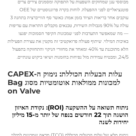
מבוססי ענן שמחזקים השפעות על התפוקה ומסמנים צירים צרים
פוטנציאליים לפני ההפעלה. לוחות בקרה פרוגנוסטיים של OEE
עוקבים אחר בריאות הציוד בזמן אמת: כאשר סף הווייברציה בתחנה 3
עולה על 90% מגבולות השירות, טכנאים מקבלים התראות עם עדיפות
— מה שמאפשר התערבות לפני שמכונות הקיפר הסמוכות יפגעו
באיכות המילוי. שיתוף פעולה פרואקטיבי זה מקטין את עצירת הפעילות
הלא מתוכננת עד 40% ומאחד את מחזורי הניקוי והתחזוקה בתפעול
24/5, ומבטיח עמידות מול נפיחות בהזמנות ושיאי ביקוש עונתיים.
עלות הבעלות הכוללת: נימוק ה-CAPEX
למכונות ממולאות אוטומטיות מסוג Bag
on Valve
ניתוח תשואה על ההשקעה (ROI): נקודת האיזון
הושגה תוך 22 חודשים בנפח של יותר מ-15 מיליון
יחידות לשנה
ניתוח מלא של עלות הבעלות הכוללת (TCO) מראה שמכונות למילוי