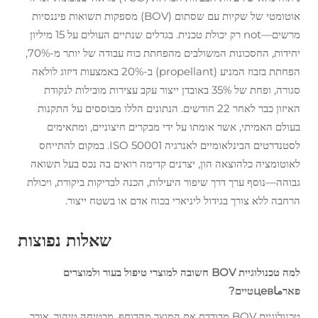
אוטומטי של שקיות עם שסתום (BOV) מספקות תשואות פיננסיות
מרשים—not רק יכולת טכנית. בגדלים שנתיים העולים על 15 מיליון
יחידות, החסכונות המשולבים מהפחתת כוח עבודה של יותר מ-70%,
הפחתת בזבוז המניע (propellant) ב-20% באמצעות דיזוג לולאה
סגורה, ופחת של 35% באובדן ייצור עקב עצירות מובילות לנקודת
האיזון כבר לאחר 22 חודשים. הנתונים הללו מבוססים על התקנות
בעולם האמיתי, אשר אומתו על ידי מבקרים חיצוניים, ומתאימים
לסטנדרטים הבינלאומיים לאנרגיה ISO 50001. במקום להתייחס
לאוטומציה כלהוצאה הון, יצרנים קדימה רואים בה נכס בעל תשואה
גבוהה—נוסף ערך דרך שיפור היעילות, הכנה לבדיקות ביקורת, ויכולת
הרחבה ללא צורך בגידול ליניארי בכוח אדם או בשטח ייצור.
שאלות נפוצות
למה טכנולוגיית BOV חשובה למוצרי טיפול בעור ולמוצרים
פארماцевטיים?
טכנולוגיית BOV מבודדת את המוצר מהדוחף, מבטיחה טיהור, אורך