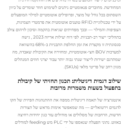
המחודשת. מחוברים פנאומטיים ניתנים לשימוש חוזר שומרים על כיוון
השסתום בכל גודל של מוצר, ופרופילים אוטומטיים למילוי המופעלים
על ידי טכנולוגיית RFID טוענים אוטומטית את פרמטרי הצמיגות,
הצפיפות והמילוי — ובכך מפחיתים שגיאות בהקמה וסיכון לזיהום צולב
בתהליכי ייצור רב-תבניות. לפי
דוח יעילות אריזה 2023
, גישה
סגסוגתית זו מקצרת את זמן החלפת התבניות ב-68% בהשוואה
למערכות BOV חצי-אוטומטיות, ומחזירה את הקיבולת שאבדה, מה
שמתרגם ישירות לייצור שנתי גבוה יותר עבור יצרני חוזים המנהלים
מגוון רחב של פריטי מלאי (SKUs).
שילוב דגמית דיגיטלית: תכנון תחזיתי של קיבולת
בתפעול בשעות משמרות מרובות
אינטגרציה של תאמה דיגיטלית ממפה את ההתנהגות הפיזית של הקו
לדגמים וירטואליים — מה שמאפשר אימות מראש של תצורות
חדשות, הרחבות של מסלולים או מודולים עזר כגון יחידות רחיצה
באזוט. נתוני הפעלה שנאספו על ידי PLC מש feeding למודלים