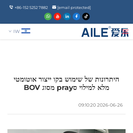
+86-152 5252 7882
[email protected]
IW
אודותינו
חיפוש
מוצרים
היתרונות של שימוש בקו ייצור אוטומטי
מלא למילוי סpray מסוג BOV
חֲדָשִים
2026-06-26 09:10:20
שאלה נפוצה
לְהִתְחַבֵּר אֵלֵינוּ