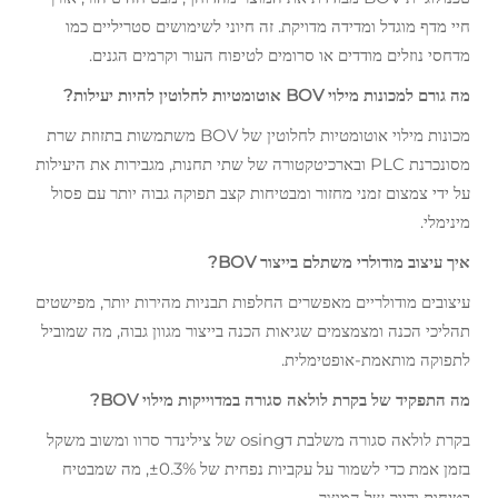
חיי מדף מוגדל ומדידה מדויקת. זה חיוני לשימושים סטריליים כמו
מדחסי נוזלים מודדים או סרומים לטיפוח העור וקרמים הגנים.
מה גורם למכונות מילוי BOV אוטומטיות לחלוטין להיות יעילות?
מכונות מילוי אוטומטיות לחלוטין של BOV משתמשות בתזוזת שרת
מסונכרנת PLC ובארכיטקטורה של שתי תחנות, מגבירות את היעילות
על ידי צמצום זמני מחזור ומבטיחות קצב תפוקה גבוה יותר עם פסול
מינימלי.
איך עיצוב מודולרי משתלם בייצור BOV?
עיצובים מודולריים מאפשרים החלפות תבניות מהירות יותר, מפישטים
תהליכי הכנה ומצמצמים שגיאות הכנה בייצור מגוון גבוה, מה שמוביל
לתפוקה מותאמת-אופטימלית.
מה התפקיד של בקרת לולאה סגורה במדוייקות מילוי BOV?
בקרת לולאה סגורה משלבת דosing של צילינדר סרוו ומשוב משקל
בזמן אמת כדי לשמור על עקביות נפחית של ±0.3%, מה שמבטיח
בטיחות ודיוק של המוצר.