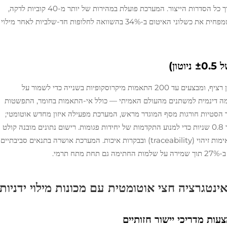
מדדי הכוח הדיגיטליים שומרים על דיוק של ±1% לאורך כל הסדרות הייצור. המערכת פועלת במהירות של יותר מ-40 קוביות לדקה,
ומייצרת שיעור לחיצה חסר דליפות של 99.2%, מה שמפחית את כשלוני האיטום ב-34% בהשוואה לחלופות חד-שלביות לאחר מילוי
ן)
תאי עומס משובצים מודדים את לחץ הקרימפינג באופן רציף, ומבצעים עד 200 התאמות מיקרוסקופיות בשנייה כדי לשמור על
סגורה זו מתאימה דינמית למשתנים מהעולם האמיתי — כולל אי-התאמות בחומר, התפשטות
 הסטיות חורגות מסף המוגדר מראש, המערכת מפעילה איזון מחדש אוטומטי;
הפרות חוזרות ומעורבות מפעילות עצירה מיידית לאחר 0.8 שניות כדי למנוע התקדמות של יחידות פגומות. רישום נתונים מובנה קולט
את עקומת הלחץ המלאה עבור כל קרימפינג, ותומך באימות זיהוי (traceability) ובבקרות איכות. המערכת אושרה בתנאים סביבתיים
ינטגרציה חצי אוטומטית עם מכונות מילוי ידניות
ות מדריכי יישור חזותיים