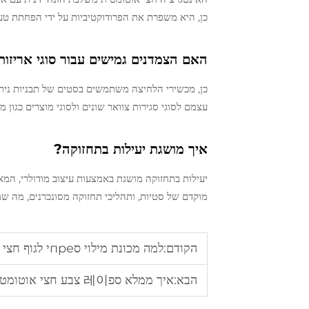
כן, היא משפרת את הפרודוקטיביות על ידי הפחתת טעו
האם הצמדנים גמישים עבור סוגי אריזות
עצמם לסוגי סגירות צוואר שונים ולסוגי מוצרים כגון 
איך מושגת יעילות בתחזוקה?
יעילות בתחזוקה מושגת באמצעות עיצוב מודולרי, המ
מוקדם של סטיות, ותהליכי תחזוקה מסונכרנים, מה שמו
הקודם:
למה מכונת מילוי סпреי לגוף חצי אוטומטית היא הבחירה הטובה ביותר לאריזת סпреים
הבא:
איך ממלא ספ레이 צבע חצי אוטומטי מפשט את תהליך מילוי הצבע בשליטה פנאומטית