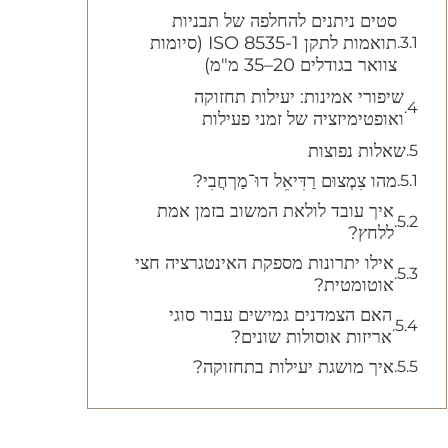
סטים ניתנים להחלפה של תבניות
תואמות לתקן ISO 8535-1 (סיומות
צוואר בגודלים 20–35 מ"מ)
שיפורי אמינות: יעילות תחזוקה
ואופטימיזציה של זמני פעילות
שאלות נפוצות
מהו צִמְצוּם רַדִּיאֵל דוּ־מַרְחֲבִי?
איך עובד לולאת המשוב בזמן אמת
ללחץ?
אילו יתרונות מספקת האינטגרציה חצי
אוטומטית?
האם הצמדנים גמישים עבור סוגי
אריזות אוסולות שונים?
איך מושגת יעילות בתחזוקה?