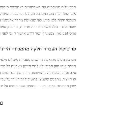
המפעילים ממוקמים את השסתומים באמצעות סימנים מודר
הערכה ידנית ללא סיוע, כפי שנאומת מחקר ארגונומי 
indications צבעוני ליישור דורש אישור חיובי לפני הפעלה, ובכך מונע הצתות שגויות והפסדי חומר הקשורים אליהן.
פרוטוקול העברה חלקה מהמכונה הידנית
מערכת מסוע מתואמת חיישנים מעבירה מיכלים מלאים 
חוזרת. אחז חזק המופעל על ידי חיישן מאבטח כל מי
שהן מחוברות באופן ידני — נתונים אשר אומתו על ידי ס
גמ