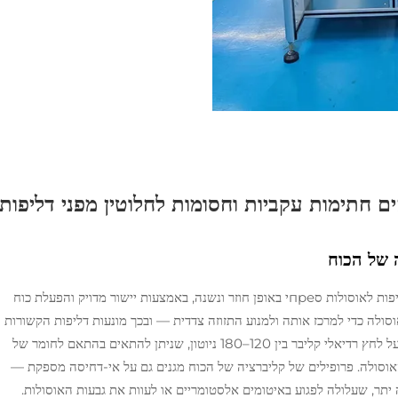
 של הכוח
דחיסה רדיאלית דו-שלבית מספקת איטומים חסיני דליפות לאוסולות סпреי באופן חוזר ונשנה, באמצעות יישור מדויק והפעלת כוח
סולה כדי למרכז אותה ולמנוע התזוזה צדדית — ובכך מונעות דליפות הקשורות
לאי-יישור עוד לפני תחילת הלחיצה. בשלב השני, מופעל לחץ רדיאלי קליבר בין 120–180 ניוטון, שניתן להתאים בהתאם לחומר של
האוסולה. פרופילים של קליברציה של הכוח מגנים גם על אי-דחיסה מספקת —
יתר, שעלולה לפגוע באיטומים אלסטומריים או לעוות את גבעות האוסולות.