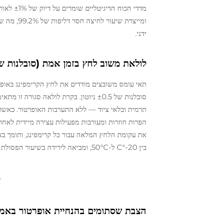
ידני.
לולאת משוב לחץ בזמן אמת (סובלנות של ±0.5 ניוטו
סובלנות של ±0.5 ניוטון. בקרת לולאה 
תרמית ובלאי ציוד — ללא התערבות האופרטור. כאשר
בין 20-°C ל-50°C, ומביאה לירידה בשיעור הפסולת ב-27% תוך שמירה על שלמות החתימה גם תחת מתח תרמי.
א
הצבת שסתומים בהנחיית אופרטור באמצע