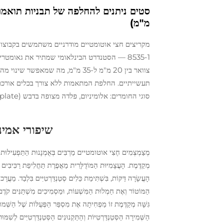
מ"מ)
8535-1 — הסטנדרט הבינלאומי שמתיר את גאומט
צוואר בין 20 מ"מ ל-35 מ"מ, מה שמ
סוגי החומרים: אלומיניום, פלדה מצופה בדבש (Tinplate) ופלסטיות משכבות.
שיפורי אמינ
מְצַמְצְמִים חֶצִי אוטומטיים מַרְבִּים בְּאֻמְנָנוּת הַתַּפְעִילוּת עַל־יְ
מְקַדֶּמֶת. הָעֲצָמִיּוּת הַמּוֹדֻלָּרִית מַאֲפֶרֶת תַּחֲלִיפַת רַכִּיבִים ש
הָעֲשָׂרָה דַּקּוֹת, בִּשְׁתִּימַת כֵּלִים סְטַנְדַּרְטִיִּים בִּלְבַד. מַע
הַמּוֹטוֹר וְאֶת חַמְלוּת הַמִּשְׁעוֹת, וּמַסְמִיכִים מִשְׁתַּנִּים קֹדֶם ש
הַשְּׁמִירָה הַסְּטַנְדַּרְטִיּוֹת וְהַתַּקְנוּנִים הַסְּטַנְדַּרְטִיִּים לְשִׁ