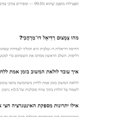
תַּפְעִילוּת מוֹאֲמָן שֶׁהוּא 99.5% — וּמַסִּירִים צוּרְכֵי צוּרְכִים בְּסוֹחַר אֶרוֹסוֹל שֶׁמַּצִּיג מִשְׁלָבִים רַבִּים וְנִפְקָאוֹת גְּדוֹלוֹת.
מהו צִמְצוּם רַדִּיאֵל דוּ־מַרְחֲבִי?
דחיסה רדיאלית דו-שלבית היא תהליך לצמידת שסתו
דליפות. השלב הראשון ממרכז את השסתום כדי למנוע אי-יישור,
איך עובד לולאת המשוב בזמן אמת ללח
לולאת המשוב בזמן אמת ללחץ משתמשת בתאי עומס כד
לשמור על הלחץ בתוך טווח סובלנות של ±0.5 ניוטון. בכך מובטחת איכות עקבייה גם בתנאים משתנים.
אילו יתרונות מספקת האינטגרציה חצי 
האינטגרציה חצי אוטומטית משלבת הזנה ידנית עם אוט