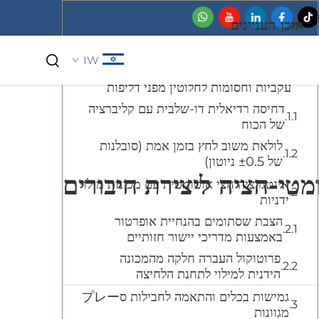
תוכן העניינים
IW
מנגנוני קrimp מדויקים המבטיחים חתימות
עקביות וחסומות לחלוטין מפני דליפות
דחיסה רדיאלית דו-שלבית עם קליברציה
קוסמטיקה וטיפוח אישי
של הכוח
לולאת משוב לחץ בזמן אמת (סובלנות
של ±0.5 ניוטון)
מטי-חציה ליצירת חיבורים
אינטגרציה חצי אוטומטית עם מכונות מילוי
ידניות
הצבת שסתומים בהנחיית אופרטור
באמצעות מדריכי יישור חזותיים
פרוטוקול העברה חלקה מהמכונה
הידנית למילוי לתחנת הלחיצה
גמישות בכלים והתאמה לחבילות סプレー
מגוונות