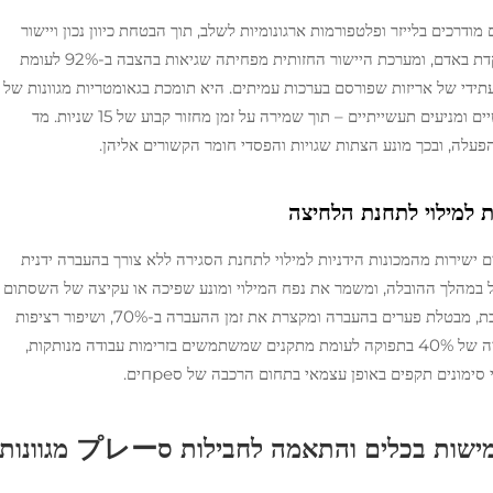
כים בלייזר ופלטפורמות ארגונומיות לשלב, תוך הבטחת כיוון נכון ויישור
אנכי לפני הלחיצה. המערכת מעוצבת להפעלה הממוקדת באדם, ומערכת היישור החזותית מפחיתה שגיאות בהצבה ב-92% לעומת
עתידי של אריזות שפורסם בערכות עמיתים. היא תומכת בגאומטריות מגוונות של
שסתומים – כולל משאבות דוזה מדודות, פזרים קוסמטיים ומניעים תעשייתיים – תוך שמירה על זמן מחזור קבוע של 15 שניות. מד
 למילוי לתחנת הלחיצה
ישירות מהמכונות הידניות למילוי לתחנת הסגירה ללא צורך בהעברה ידנית
כל במהלך ההובלה, ומשמר את נפח המילוי ומונע שפיכה או עקיצה של השסתום
עקב נטיה. העברת היד החשופה הזו, המשולבת במערכת, מבטלת פערים בהעברה ומקצרת את זמן ההעברה ב-70%, ושיפור רציפות
קו הייצור. מתקנים שאמצו פרוטוקול זה דיווחו על עלייה של 40% בתפוקה לעומת מתקנים שמשתמשים בזרימות עבודה מנותקות,
ימונים תקפים באופן עצמאי בתחום הרכבה של סпреים.
ישות בכלים והתאמה לחבילות סプレー מגוונות