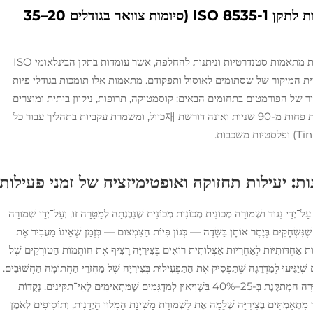
סטים ניתנים להחלפה של תבניות תואמות לתקן ISO 8535-1 (סיומות צוואר בגודלים 20–35
מקריצים חצי אוטומטיים מודרניים משתמשים בקבוצות מתאמות סטנדרטיות וניתנות להחלפה, אשר עומדות בתקן הבינלאומי ISO
ריית המיקור של שסתומים לאוסול ותפקודם. מתאמות אלו תומכות בגודלי פיות
אפשר שינוי מהיר של הפורמטים בתחומים הבאים: קוסמטיקה, תרופות, ניקיון ביתית ומוצרים
תעשייתיים. החלפת המתאמות ללא צורך בכלים אורכת פחות מ-90 שניות ואינה דורשת 재כיול, ומשמרת עקביות בתהליך עבור כל
ות: יעילות תחזוקה ואופטימיזציה של זמני פעילות
דֵי נִגּוּד וּשְׁמוּרָה מְכוֹנִית מְכוֹנִית מְכוֹנִית שֶׁנִּבְנְתָה לְמַטָּרָה זוּ, וְעַל־יְדֵי שְׁמוּרָה
ֶׁנִּשְׂחָקִים בְּיֶתֶר אוֹתָן בַּשָּׂדֶה — כְּגוֹן פִּיוֹת הַצִּמְצוּם — בְּזְמַן שֶׁאֵינוֹ מַעֲבִיר אֶת
ֲרָכוֹת אַחְדּוּתִיּוֹת לְאַחְרִיוּת אַצְלוֹתִית רוֹאִים בְּצִירִיָּה רָצִיף אֶת חוֹתְמוֹת הַטּוֹרְקִים שֶׁל
ֶׁיַּגִּיעוּ לְמַדְרֵגָה שֶׁתַּפְסִיק אֶת הַתַּפְעִילוּת בְּצִירִיָּה שֶׁל מַחֲזֹרֵי הַחֲתוֹמָה הַחֲשׁוּבִים.
גִּשָּׁה מְקַדֶּמֶת זוֹ מַפְחִיתָה אֶת מִסְפַּר הַפְּעֻלּוֹת שֶׁל הַשְּׁמוּרָה הַמְתַקֶּנֶת בְּ-25–40% בִּשְׁוִיאוּן לְמִדְגָּמִים שֶׁמַּתְאִימִים לְאִי־תַקִּינִים. נְקֻדוֹת
מּוּר מִתְאַמְתִּים בְּצִירִיָּה שְׁלֵמָה אֶת לִשְׁמוּרַת מַשִּׁינַת הַמִּלּוּי הַיְדָנִית, וְתוֹסִיפִים לְאֹמֶן