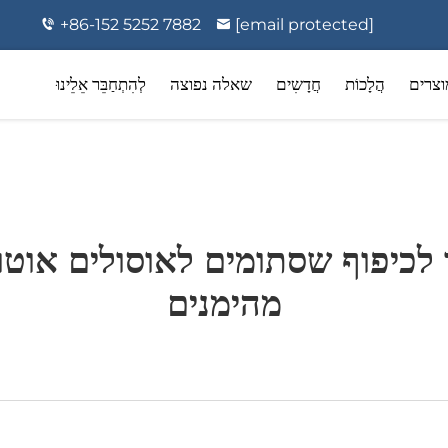
+86-152 5252 7882
[email protected]
וצרים
הֲלָכוֹת
חֲדָשִים
שאלה נפוצה
לְהִתְחַבֵּר אֵלֵינוּ
ם למשתמש ביתי
אירוזולי תרופתיים
 לכיפוף שסתומים לאוסולים אוטו
מהימנים