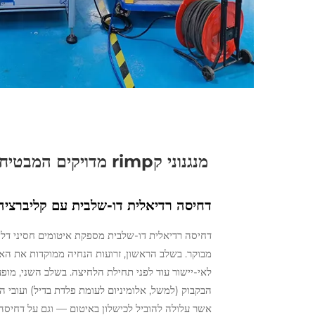
מנגנוני קrimp מדויקים המבטיחים חתימות עקביות וחסומות לחלוטין מפני דליפות
דחיסה רדיאלית דו-שלבית עם קליברציה
מבוקר. בשלב הראשון, זרועות הנחיה ממוקדות את האו
הבקבוק (למשל, אלומיניום לעומת פלדת בדיל) ועובי 
אשר עלולה להוביל לכישלון באיטום — וגם על דחיסה 