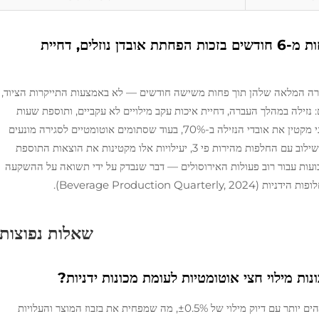
תקופת תשואה: החזר ההשקעה תוך פחות מ-6 חודשים בזכות הפחתת אובדן נוזלים, דחיית
lות בדרך כלל את ההחזרה המלאה שלהן תוך פחות משישה חודשים — לא באמצעות התייקרות הציוד,
 נזילה במהלך העברה, דחיית איכות עקב מילויים לא עקביים, ותוספת שעות
עבודה שנגרמת מחזורים איטיים וטעותניים. דיוק נפחוני מקטין את אובדי הנזילה ב-70%, בעוד שסתומים אוטומטיים לסגירה מונעים
מילוי יתר האחראי ל-12% מדחיית המערכת הידנית. בשילוב עם החלפות מהירות פי 3, יעילויות אלו מקטינות את הוצאות התוספת
ב-35% וממהרות את זמן השיוויון ל-18–24 שבועות עבור רוב פעולות האירוסולים — דבר שנבדק על ידי תשואה על ההשקעה
שאלות נפוצות
ות מילוי חצי אוטומטיות לעומת מכונות ידניות?
מכונות מילוי חצי אוטומטיות מציעות דיוק ועקביות גבוהים יותר עם דיוק מילוי של ±0.5%, מה שמפחית את בזבוז המוצר והעלויות