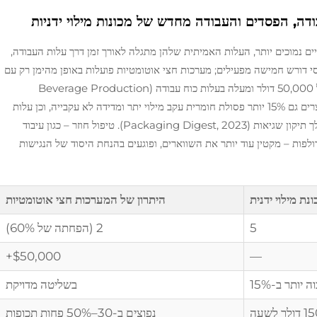
ה, הפסדים והעבודה מחדש של מכונות מילוי ידניות
ים נמוכים יותר, העלות האמיתית שלהן מתגלה לאורך זמן דרך עלות העבודה,
וסי דורש חמישה מפעילים; מערכות חצי אוטומטיות פועלות באופן מהימן רק עם
שניים – הפחתה של 60% שמביאה לחסכון שנתי של 50,000 דולר ומעלה בעלות כוח עבודה (Beverage Production
Quarterly, 2024). תהליכי ייצור התלויים באדם יוצרים גם 15% יותר פסולת חומרית עקב מילוי יתר ומדידה לא עקבייה, וכן עלות
של 150 דולר לשעה בשל שהיות ניתנות להימנע במהלך תיקון שגיאות (Packaging Digest, 2023). טיפול חוזר – כגון עיבוד
לפות – מקטין עוד יותר את השווארים, ופוגעים בהנחת היסוד של הנגישות
נת מילוי ידנית
היתרון של המערכות חצי אוטומטיות
5
2 (הפחתה של 60%)
$50,000+
—
ה יותר ב-15%
בשליטה מדויקת
דולר לשעה
נפוצים ב-30–50% פחות תכופות