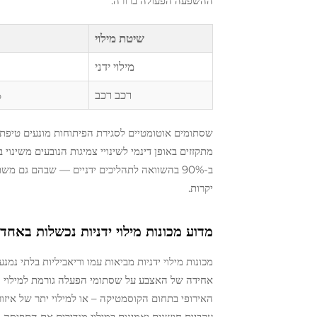
ההשפעה הפעולה ברורה:
שיטת מילוי
מילוי ידני
רכב רכב
%
שסתומים אוטומטיים לסגירת הפיתוחות מונעים טיפת 
מתקזזים באופן דינמי לשינויי צמיגות הנובעים משינו
ב-90% בהשוואה לתהליכים ידניים — שבהם גם מש
יקרות.
מדוע מכונות מילוי ידניות נכשלות באחדו
מכונות מילוי ידניות מביאות עמו וריאביליות בלתי נמ
האירופי בתחום הקוסמטיקה – או למילוי יתר של איזור
עקביות חושנית ואמינות במילוי מגדירים את התפיסה ה