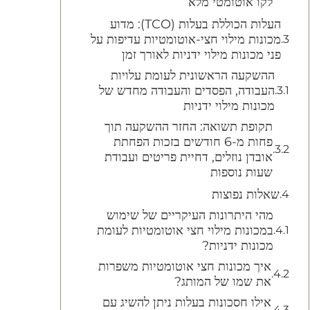
לקו אוטומטי מלא
העלות הכוללת בעלות (TCO): מדוע
מכונות מילוי חצי-אוטומטיות עדיפות על
פני מכונות מילוי ידניות לאורך זמן
ההשקעה הראשונית לעומת עלויות
העבודה, הפסדים והעבודה מחדש של
מכונות מילוי ידניות
תקופת תשואה: החזר ההשקעה תוך
פחות מ-6 חודשים בזכות הפחתת
אובדן נוזלים, דחיית פריטים ועבודת
שעות נוספות
שאלות נפוצות
מהי היתרונות העיקריים של שימוש
במכונות מילוי חצי אוטומטיות לעומת
מכונות ידניות?
איך מכונות חצי אוטומטיות משפרות
את שמו של המותג?
אילו חסכונות בעלות ניתן להשיג עם