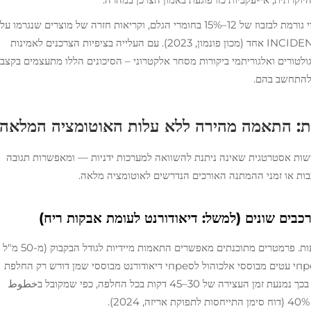
ההשלכות הכלכליות הן משמעותיות: אי-עקביות במילוי גורמת לבזבוז של 12–15% בחומרי הגלם, וקריאות חזרה של מוצרים שנגרמו על
ידי מנות עם מילוי חסר ממוצעת 740,000 דולר ל INCIDENT אחד (מכון פונמון, 2023). עם העלייה בציפיות הצרכנים לאמינות
ולטורים ואלגוריתמי ביקורות מסחר אלקטרוני – הסיכונים הללו מתעצמים בקצב
 להתחשב בהם.
ת: התאמה מהירה ללא עלות האוטומציה המלאה
מישות אסטרטגית שאינה ניתנת להשוואה למערכות ידניות — ומאפשרות תגובה
ות או זמני ההמתנה האורכים הנדרשים לאוטומציה מלאה.
המעבר בין פריטי מלאי (SKU) נמשך דקות — לא שעות. פרמטרים מתוכנתים מאפשרים התאמות מיידיות לגודל הבקבוק (מ-50 מ"ל
עד 200 מ"ל), לכוח המניע ולזמן השהייה. מעבר מסпреי עטים מבוססי אלכוהול לסпреי דיאודורנט מבוססי שמן דורש רק החלפת
פקק ועדכון ההגדרות — ללא צורך באיזון מכני מחדש. בכך נמנעת זמן העצירה של 30–45 דקות בכל החלפה, כפי שמקובל בخطوط