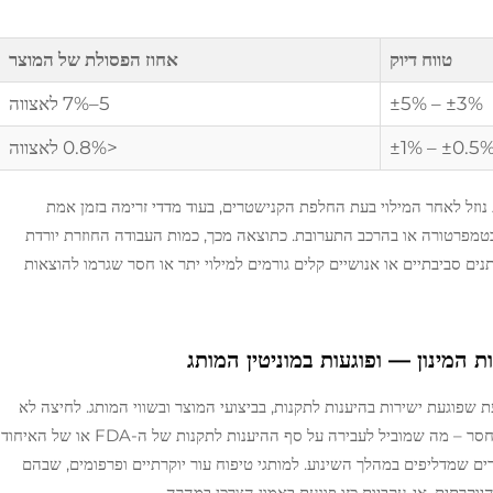
טווח דיוק
אחוז הפסולת של המוצר
±3% – ±5%
5–7% לאצווה
±0.5% – ±1
<0.8% לאצווה
נוזל לאחר המילוי בעת החלפת הקנישטרים, בעוד מדדי זרימה בזמן אמת
י בטמפרטורה או בהרכב התערובת. כתוצאה מכך, כמות העבודה החוזרת יורדת
תנים סביבתיים או אנושיים קלים גורמים למילוי יתר או חסר שגרמו להוצאות
ת המינון — ופוגעות במוניטין המותג
נעת שפוגעת ישירות בהיענות לתקנות, בביצועי המוצר ובשווי המותג. לחיצה לא
אחידה של האצבע על שסתומי הפעלה גורמת למילוי חסר – מה שמוביל לעבירה על סף ההיענות לתקנות של ה-FDA או של האיחוד
ים שמדליפים במהלך השינוע. למותגי טיפוח עור יוקרתיים ופרפומים, שבהם
יוקרתית, אי-עקביות כזו פוגעת באמון הצרכן במהרה.