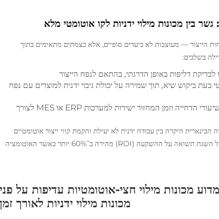
שר בין מכונות מילוי ידניות לקו אוטומטי מלא
ת הייצור — מעוצבות לא כיעדים סופיים, אלא כצמתים מתאימים בתוך
ילה בשלבים:
ו לבדיקת דליפות באופן הדרגתי, בהתאם לנפח הייצור
 בעת ביקוש שיא, תוך שמירה על יכולת גיבוי ידנית למוצרים עם נפח
: ייצוא יומנים של משקל המילוי, שיעורי הדחייה וזמן המחזור ישירות למערכות ERP או MES לצורך
 — הבחירה הבינארית היקרה בין עבודה ידנית לא יעילת והקמת קווי ייצור אוטומטיים
מלאים בעלות של מיליוני דולרים. מנהלי ייצור דיווחו על השגת תשואה על ההשקעה (ROI) מהירה ב־60% יותר כאשר האוטומציה
ת הכוללת בעלות (TCO): מדוע מכונות מילוי חצי-אוטומטיות עדיפות על פני
מכונות מילוי ידניות לאורך זמן