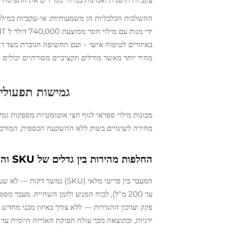
באיזורים לטיפוח אישי – ועם החשיפה הגוברת מצד רג
מהיר יותר מאשר מודלים תקציביים מסורתיים יכולים
גמישות תפעולי
מכונות מילוי ספראי לגוף חצי אוטומטיות מספקות ג
מהירה לשינויים בשוק ללא ההשקעה הכספית, המורכב
החלפות מהירות בין גדלים של SKU והרכבים שונים (למשל: דיאודורנט לעומת אבקות ריח)
ידניות, וכתוצאה מכך עולה תפוקת האריזה היומית עד 40% (דוח סימן התייחסות לתפוקת אריזה, 2024).