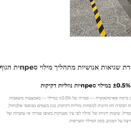
שגיאות אנושיות מתהליך מילוי סпреית הגוף
מכונות מילוי חצי אוטומטיות לספריות גוף משיגות דיוק ברמה פארמקאוטית — סטייה של ±0.5% במילוי — באמצעות משאבות
 הבקרה הזו חיונית לנוסחות נוזליות דקיקות, כגון בשמים מבוססי אלכוהול,
יל, שיטות ידניות של 'מילוי לפי עין' מעניקות באופן שגרתי אי-עקביות של