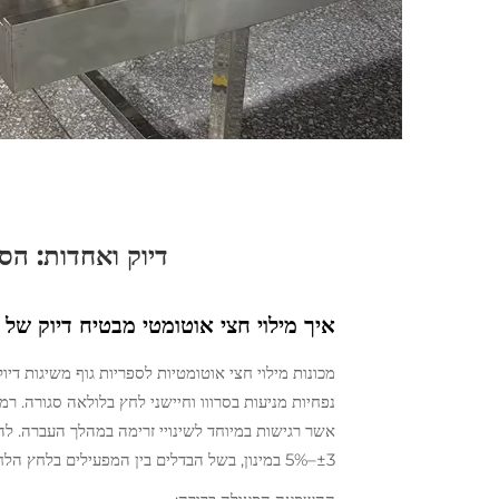
דיוק ואחדות: הסרת 
איך מילוי חצי אוטומטי מבטיח דיוק של ±0.5% במילוי סпреיות נוזליות דקיקות
נפחיות מניעות בסרווו וחיישני לחץ בלולאה סגורה. רמת
אשר רגישות במיוחד לשינויי זרימה במהלך העברה. להבד
±3–5% במינון, בשל הבדלים בין המפעילים בלחץ הלחיצה על המניע, בזמן המילוי והעייפות.