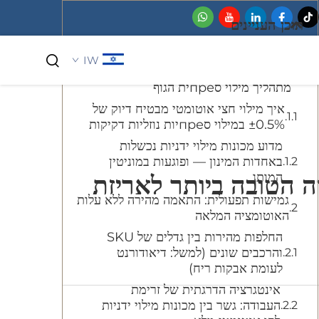
תוכן העניינים
IW
דיוק ואחדות: הסרת שגיאות אנושיות
מתהליך מילוי סпреית הגוף
איך מילוי חצי אוטומטי מבטיח דיוק של
קוסמטיקה וטיפוח אישי
±0.5% במילוי סпреיות נוזליות דקיקות
מדוע מכונות מילוי ידניות נכשלות
באחדות המינון — ופוגעות במוניטין
המותג
היא הבחירה הטובה ביותר לאריזת
גמישות תפעולית: התאמה מהירה ללא עלות
האוטומציה המלאה
החלפות מהירות בין גדלים של SKU
והרכבים שונים (למשל: דיאודורנט
לעומת אבקות ריח)
אינטגרציה הדרגתית של זרימת
העבודה: גשר בין מכונות מילוי ידניות