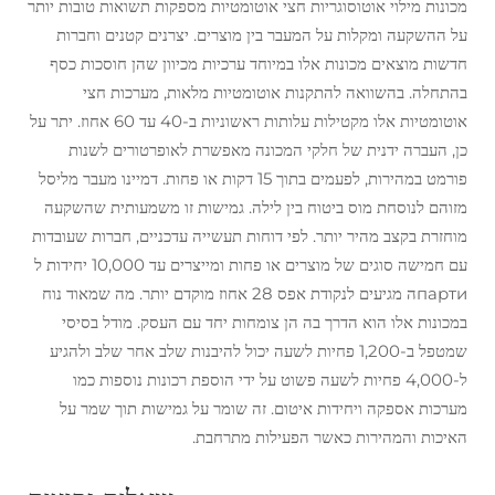
מכונות מילוי אוטוסוגריות חצי אוטומטיות מספקות תשואות טובות יותר
על ההשקעה ומקלות על המעבר בין מוצרים. יצרנים קטנים וחברות
חדשות מוצאים מכונות אלו במיוחד ערכיות מכיוון שהן חוסכות כסף
בהתחלה. בהשוואה להתקנות אוטומטיות מלאות, מערכות חצי
אוטומטיות אלו מקטילות עלותות ראשוניות ב-40 עד 60 אחוז. יתר על
כן, העברה ידנית של חלקי המכונה מאפשרת לאופרטורים לשנות
פורמט במהירות, לפעמים בתוך 15 דקות או פחות. דמיינו מעבר מליסל
מזוהם לנוסחת מוס ביטוח בין לילה. גמישות זו משמעותית שהשקעה
מוחזרת בקצב מהיר יותר. לפי דוחות תעשייה עדכניים, חברות שעובדות
עם חמישה סוגים של מוצרים או פחות ומייצרים עד 10,000 יחידות ל
партиה מגיעים לנקודת אפס 28 אחוז מוקדם יותר. מה שמאוד נוח
במכונות אלו הוא הדרך בה הן צומחות יחד עם העסק. מודל בסיסי
שמטפל ב-1,200 פחיות לשעה יכול להיבנות שלב אחר שלב ולהגיע
ל-4,000 פחיות לשעה פשוט על ידי הוספת רכונות נוספות כמו
מערכות אספקה ויחידות איטום. זה שומר על גמישות תוך שמר על
האיכות והמהירות כאשר הפעילות מתרחבת.