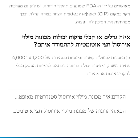
מאושרים על ידי ה-FDA שמונעים תהליך קורוזיה. יש להן גם מערכות
ניקוי במקום (CIP) לdezинфекצית הציוד בצורה יעילה, ובכך
מפחיתות את הסיכון לה загזה.
איזה גדלים או קבלי פיקות יכולות מכונות מילוי
אירוסול חצי אוטומטיות להתמודד איתם?
הן מיועדות לפעולות קטנות ובינוניות במהירות של 1,200 עד 4,000
פחיות בשעה, ומציעות יכולת הרחבה בהתאם לצמיחת העסק מבלי
להקריב איכות או מהירות.
הקודם:
איך מכונת מילוי אירוסול סטנדרטית מאופטמת את קו הייצור שלך מבחינת יעילות עלות
הבא:
היתרונות של מכונת מילוי אירוסול חצי אוטומטית לייצור קטן ובינוני