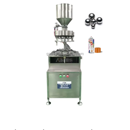
לְהִתְחַבֵּר אֵלֵינוּ