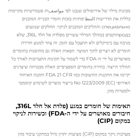
מכונות מילוי של אירוסולים שנבנו לפי مواصفות סטנדרטיות מקיימות
כללית את הדרישות التنظימתיות בזכות חומרי הבנייה המובנים
специально וההליכים המובנים לניקוי. החלקים שנוגעים
בпродוקטים במהלך המילוי עשויים מפלדת אל חלד 316L, שלא
מגיבה עם כימיקלים ולא תתעכל עם הזמן. זה עוזר למנוע חדירת
חומרים לא רצויים לתוך המוצר. הפאות האלה גם מחוסנות בחומרים
מאושרים על ידי ה-FDA כדי לשמור על תקינות התערובות לאורך כל
תהליך הייצור. בחירה בחומרים הספציפיים האלה מבטיחה שיצרנים
יקיימו את התקנות החשובות כמו FDA 21 CFR ותקנת האיחוד
האירופי (EC) No 1223/2009 בייצור מוצרים לשימוש קוסמטי
ולמטרות מזון.
תאימות של חומרים במגע (פלדת אל חלד 316L,
חיבורים מאושרים על ידי ה-FDA) וכשירות לניקוי
במקום (CIP)
מערכות ניקוי במקום (CIP) מציעות יתרון גדול במתקני עיבוד מזון