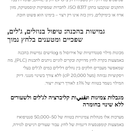
התקנים שנקבעו בתקן ISO 8317. לחברות שמפיקות קוסמטיקה, מזון
ארוז או כימיקלים, גיוון כזה אינו רק רצוי – בימינו הוא פשוט חובה.
גמישות בהכנה: טיפול בנוזלים, ג'לים,
שפכיים ומטענים בלחץ נמוך
מכונות מילוי סטנדרטיות של אירוסול מ logישים גמישות בהכנה
באמצעות בקרת לחץ מדויקת ובקרים לוגיים ניתנים לתכנות (PLC), מה
שמאפשר מעברים חלקים בין נוזלים דלילים כמים לג'לים בעלי
ויסקוציות גבוהה (מעל 20,000 cP) ללא צורך בשינוי מנגני. דיוק
המילוי נשמר בטווח של ±1% לאורך ריצות ייצור.
מגבלות צמיגות וتقنيות קליברציה לג'לים ולשעורים
ללא שינוי בחומרה
מערכות אלו מנהלות צמיגויות בטווח של 50–50,000 סנטיפואיז
באמצעות קומפנסציה דינמית של לחץ. עבור שעורים רגישים לגזירה,