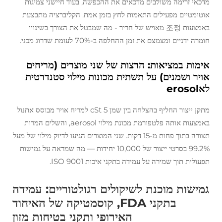
מדכאי זרימה משולבים מדכאים את ההכפשה, בעוד חיישני צמיגות
אוטומטיים מפעילים התאמות לחץ בזמן אמת. הקליברציה מתבצעת
באמצעות 조정 מאויש של חריר - מה שמבטל את הצורך בשינויי
חומרה ידניים ומצמצם את זמן ההחלפה ב-70% לעומת שדרוג מכני.
אימות במציאות: הרצות של שני מוצרים (מריחים
אויר ושמנים) על תשתית מכונות מילוי סטנדרטית
לאerosol
מתקן ייצור החליף בהצלחה בין שמן 5 cSt למריח אויר מבוסס אתנול
באמצעות אותה פלטפורמת מכונת מילוי aerosol, והשלים המרות
תצורה בתוך פחות מ-15 דקות. שני המוצרים הגיעו לדיוק מילוי של מעל
99.2% בסרטי ייצור של 10,000 יחידות — מה שמראה על גמישות
תפעולית תוך שמירה על עמידה בתקני איכות ISO 9001.
גמישות מוכנת לשיקולים רגולטוריים: עמידה
בתקני FDA, קוסמטיקה של האיחוד
האירופי ותקני בטיחות מזון