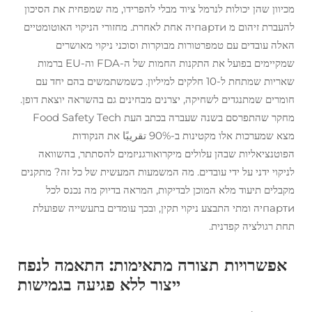
מכיוון שהן יכולות לנרמל ציוד מבלי להפרידו, מה שמפחית את הסיכון
להעברת זיהום מ партиיה אחת לאחרת. מחזורי הניקוי האוטומטיים
האלה עובדים עם טמפרטורות מבוקרות וסוכני ניקוי מאושרים
שמקיימים בפועל את התקנות החמות של ה-FDA וה-EU ברמות
שאריות שמתחת ל-10 חלקים למיליון. כשמשתמשים בהם יחד עם
חומרים שמתנגדים לשחיקה, יצרנים מבחינים גם בהשראה יוצאת דופן.
מחקר שהתפרסם בשנה שעברה בכתב העת Food Safety Tech
מצא שמערכות אלו מקטינות ב-90% تقريبًا את הנקודות
הפוטנציאליות שבהן עלולים מיקרואורגניזמים להסתתר, בהשוואה
לניקוי ידני על ידי עובדים. מה המשמעות המעשית של כל זה? מתקנים
מקבלים תיעוד מלא המוכן לבדיקות, המראה בדיוק מה נכנס לכל
партиיה ומתי התבצע ניקוי תקין, ובכך עומדים בתעשייה שפועלת
תחת רגולציה קפדנית.
אפשרויות תצורה מתאימות: התאמה לנפח
ייצור ללא פגיעה בגמישות