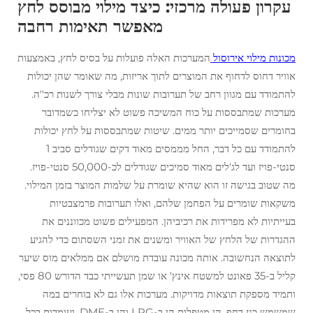
עקרון פעולה מרכזי: כיצד מילוי מבוסס לחץ
מאפשר תאימות רחבה
מכונות מילוי אירוסול
המערכות האלה פועלות על בסיס לחץ, באמצעות
אוויר דחוס לדחוף את המוצרים לתוך אריזות, מה שאומר שהן יכולות
להתמודד עם מגוון רחב של תערובות שונות מבלי צורך לשנות רכ''ה.
מערכות שמתבססות על כוח המשיכה פשוט לא יצליחו כשמדובר
בחומרים שסמייכים יותר ממים. שיטות שמתבססות על לחץ יכולות
להתמודד עם כל דבר, החל מממסים מאוד דקים שגודלים סביב 1
סנטי-פויז ועד לג'לים מאוד סמיכים שגודלים לכ-50,000 סנטי-פויז.
מה שטוב בגישה זו הוא שהיא שומרת על שלמות המוצר בזמן המילוי.
משקאות שומרים על הפחמן שלהם, ואלו תערובות פרמצבטיות
בעייתיות לא מפרידות את רכיביהן. המפעילים פשוט מכווננים את
ההגדרות של הלחץ של האוויר ומשנים את זמני השסתום כדי להגיע
לתוצאה הנחשובה. אותה מכונה עובדת מושלם אם ממלאים מוס שיער
קליל ב-35 פאונט למשטח אינץ' או שמן תעשייתי כבד הדורש 80 פסי,
ותמיד מספקת תוצאות מדויקות. מערכות אלו גם לא בוחרים במה
שמשמש כגז דחף. הן מטפלות הן ב-LPG והן ב-DME, ועומדות בכל