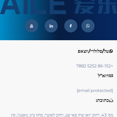
טל/סלולרי/ווצאפ
+86-152 5252 7882
דוא"ל
[email protected]
כתובת:
מס' 43, רחוב יואן שיה פאי פנג, רחוב לאונגיי, מחוז ביון, גואנגג'ו, סין