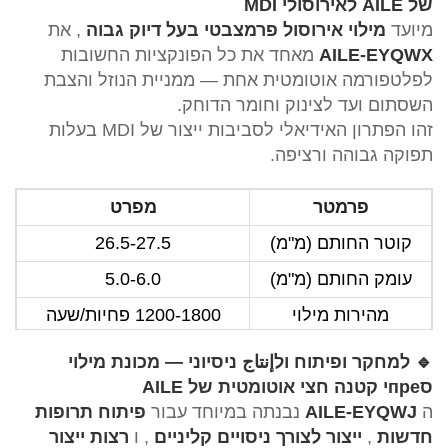
של AILE לאירוסולי MDI
מיועד
מילוי אירוסול פרמצבטי בעל דיוק גבוה
, את
AILE-EYQWX
מאחד את כל הפונקציות החשובות
לפלטפורמה אוטומטית אחת — ממניית הנוזל והצבת
השסתום ועד לצינוק וחומר הדוחק.
זהו הפתרון האידיאלי לסביבות ייצור של MDI בעלות
תפוקה גבוהה ורציפה.
פרמטר
מפרט
קוטר החותם (מ"מ)
26.5-27.5
עומק החותם (מ"מ)
5.0-6.0
מהירות מילוי
1200-1800 פחיות/שעה
נפח מילוי נוזלי מירבי
300 מ"ל
🔹 למחקר ופיתוח ולإنتاج ניסיוני — מכונת מילוי
סпреי קטנה חצי אוטומטית של AILE
לחץ עבודה (מפ"א)
0.5-0.7Mpa
ה
AILE-EYQWJ
נבנתה במיוחד עבור
פיתוח תרופות
דיוק מילוי נוזלי חוזר
≤±1.0%
חדשות
,
ייצור לצורך ניסויים קליניים
, ו
רצות ייצור