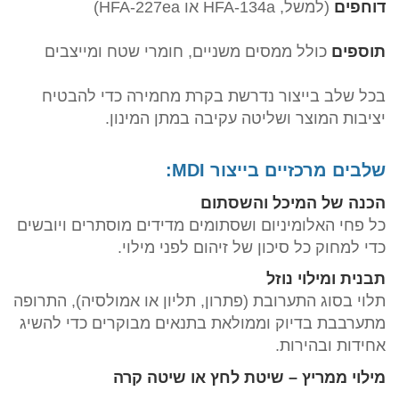
דוחפים
(למשל, HFA-134a או HFA-227ea)
תוספים
כולל ממסים משניים, חומרי שטח ומייצבים
בכל שלב בייצור נדרשת בקרת מחמירה כדי להבטיח
יציבות המוצר ושליטה עקיבה במתן המינון.
שלבים מרכזיים בייצור MDI:
הכנה של המיכל והשסתום
כל פחי האלומיניום ושסתומים מדידים מוסתרים ויובשים
כדי למחוק כל סיכון של זיהום לפני מילוי.
תבנית ומילוי נוזל
תלוי בסוג התערובת (פתרון, תליון או אמולסיה), התרופה
מתערבבת בדיוק וממולאת בתנאים מבוקרים כדי להשיג
אחידות ובהירות.
מילוי ממריץ – שיטת לחץ או שיטה קרה