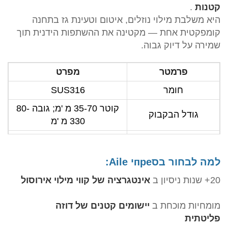
קטנות
.
היא משלבת מילוי נוזלים, איטום וטעינת גז בתחנה
קומפקטית אחת — מקטינה את ההשתפות הידנית תוך
שמירה על דיוק גבוה.
פרמטר
מפרט
חומר
SUS316
קוטר 35-70 מ 'מ; גובה 80-
גודל הבקבוק
330 מ 'מ
מהירות מילוי
700-900 פחיות/שעה
טווח מילוי
30-500 מיליליטר
למה לבחור בסпреי Aile:
לחץ אוויר
0.6-0.8MPa
20+ שנות ניסיון ב
אינטגרציה של קווי מילוי אירוסול
דיוק מילוי
בתוך 1%
מומחיות מוכחת ב
יישומים קטנים של דוזה
פליטתית